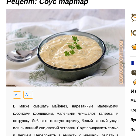
Рецепт: Соус тартар
4
И
A +
A -
Ма
В миске смешать майонез, нарезанные маленькими
Ко
кусочками корнишоны, маленький лук-шалот, каперсы и
Лу
петрушку. Добавить готовую горчицу, белый винный уксус
или лимонный сок, свежий эстрагон. Соус приправить солью
Пе
и перцем. Переложить в емкость с крышкой, убрать в