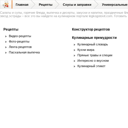
Главная
Рецепты
Соусы и заправки
Универсальные
Салаты и супы, горячие блюда, выпечка и десерты, закуски и напитки, праздничные б
звезд эстрады – все это вы найдете на кулинарном портале legkogotovit.com. Готовить -
Рецепты
Конструктор рецептов
Видео-рецепты
Кулинарные премудрости
Фото-рецепты
Кулинарный словарь
Лента рецептов
Кухни мира
Пасхальная выпечка
Пряные травы и специи
Интересно о вкусном
Кулинарный этикет