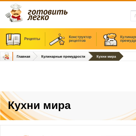
Конструктор
Кулинар
Рецепты
рецептов
премудр
Главная
Кулинарные премудрости
Кухни мира
Кухни мира