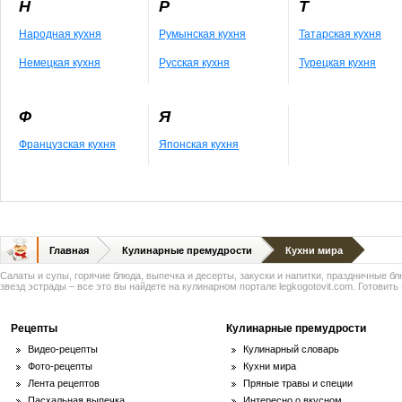
Н
Р
Т
Народная кухня
Румынская кухня
Татарская кухня
Немецкая кухня
Русская кухня
Турецкая кухня
Ф
Я
Французская кухня
Японская кухня
Главная
Кулинарные премудрости
Кухни мира
Салаты и супы, горячие блюда, выпечка и десерты, закуски и напитки, праздничные б
звезд эстрады – все это вы найдете на кулинарном портале legkogotovit.com. Готовить -
Рецепты
Кулинарные премудрости
Видео-рецепты
Кулинарный словарь
Фото-рецепты
Кухни мира
Лента рецептов
Пряные травы и специи
Пасхальная выпечка
Интересно о вкусном