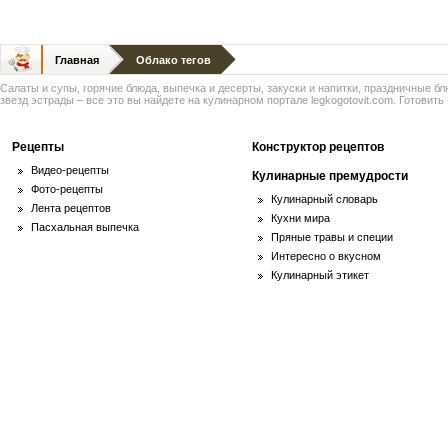
Главная
Облако тегов
Салаты и супы, горячие блюда, выпечка и десерты, закуски и напитки, праздничные б
звезд эстрады – все это вы найдете на кулинарном портале legkogotovit.com. Готовить -
Рецепты
Конструктор рецептов
Видео-рецепты
Кулинарные премудрости
Фото-рецепты
Кулинарный словарь
Лента рецептов
Кухни мира
Пасхальная выпечка
Пряные травы и специи
Интересно о вкусном
Кулинарный этикет