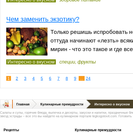
Чем заменить экзотику?
Только решишь испробовать но
оттуда начинают «лезть» всяк
мирин - что это такое и где вс
Интересно о вкусном
специи
,
фрукты
1
2
3
4
5
6
7
8
9
...
24
Главная
Кулинарные премудрости
Интересно о вкусном
Салаты и супы, горячие блюда, выпечка и десерты, закуски и напитки, праздничные б
звезд эстрады – все это вы найдете на кулинарном портале legkogotovit.com. Готовить -
Рецепты
Кулинарные премудрости