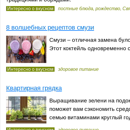
Интересно о вкусном
постные блюда
,
рождество
,
Св
8 волшебных рецептов смузи
Смузи – отличная замена бул
Этот коктейль одновременно с
Интересно о вкусном
здоровое питание
Квартирная грядка
Выращивание зелени на подок
поможет вам сэкономить сред
семью витаминами круглый го
Интересно о вкусном
здоровое питание