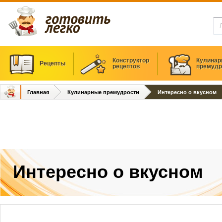
Конструктор
Кулинар
Рецепты
рецептов
премудр
Главная
Кулинарные премудрости
Интересно о вкусном
Интересно о вкусном