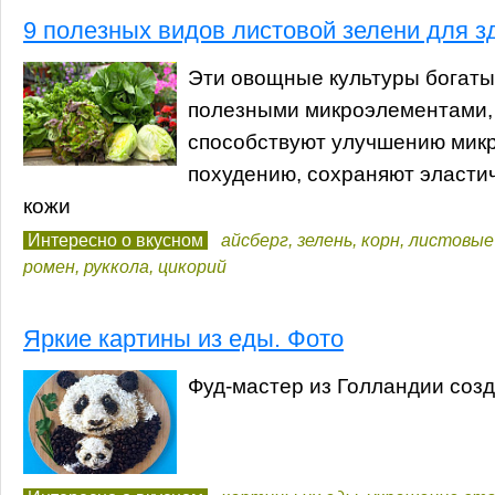
9 полезных видов листовой зелени для з
Эти овощные культуры богаты
полезными микроэлементами,
способствуют улучшению мик
похудению, сохраняют эласти
кожи
Интересно о вкусном
айсберг
,
зелень
,
корн
,
листовые
ромен
,
руккола
,
цикорий
Яркие картины из еды. Фото
Фуд-мастер из Голландии созд