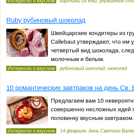
Интересно о вкусном
картины их еды
,
украшение ст
Ruby рубиновый шоколад
Швейцарские кондитеры из гр
Callebaut утверждают, что им 
четвертый вид шоколада, сле
молочным и белым.
Интересно о вкусном
рубиновый шоколад
,
шоколад
10 романтических завтраков на день Св.
Предлагаем вам 10 невероятн
совершенно несложных идей 
половинку вкусным завтраком.
Интересно о вкусном
14 февраля
,
день Святого Вал