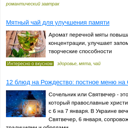
романтический завтрак
Мятный чай для улучшения памяти
Аромат перечной мяты повыша
концентрации, улучшает запо
творческие способности
Интересно о вкусном
здоровье
,
мята
,
чай
12 блюд на Рождество: постное меню на
Сочельник или Святвечер - эт
который православные христи
с 6 на 7 января. В Украине ве
Святвечер, 6 января, сопрово
традициями и обрядами.