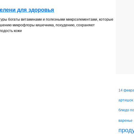
зелени для здоровья
туры богаты витаминами и полезными микроэлементами, которые
чшению микрофлоры кишечника, похудению, сохраняют
лодость кожи
14 февр
артишок
блюдо п
варенье
прод