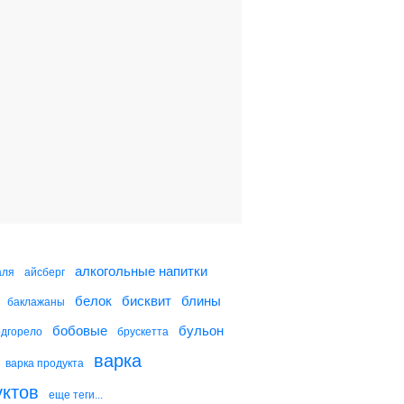
алкогольные напитки
аля
айсберг
белок
бисквит
блины
баклажаны
бобовые
бульон
одгорело
брускетта
варка
варка продукта
уктов
еще теги...