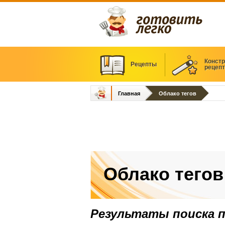
Констр
Рецепты
рецеп
Главная
Облако тегов
Облако тегов
Результаты поиска 