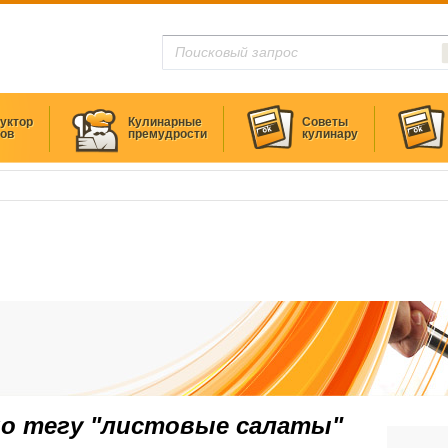
уктор
Кулинарные
Советы
тов
премудрости
кулинару
по тегу "листовые салаты"