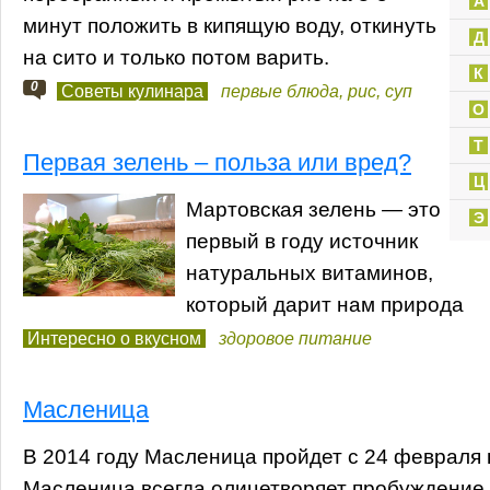
А
минут положить в кипящую воду, откинуть
Д
на сито и только потом варить.
К
0
Советы кулинара
первые блюда
,
рис
,
суп
О
Т
Первая зелень – польза или вред?
Ц
Мартовская зелень — это
Э
первый в году источник
натуральных витаминов,
который дарит нам природа
Интересно о вкусном
здоровое питание
Масленица
В 2014 году Масленица пройдет с 24 февраля 
Масленица всегда олицетворяет пробуждение 