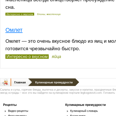
сна.
Интересно о вкусном
блины
,
масленица
Омлет
Омлет — это очень вкусное блюдо из яиц и мол
готовится чрезвычайно быстро.
Интересно о вкусном
яйца
Главная
Кулинарные премудрости
Салаты и супы, горячие блюда, выпечка и десерты, закуски и напитки, праздничные б
звезд эстрады – все это вы найдете на кулинарном портале legkogotovit.com. Готовить -
Рецепты
Кулинарные премудрости
Видео-рецепты
Кулинарный словарь
Фото-рецепты
Кухни мира