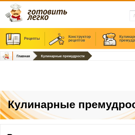
Конструктор
Кулинар
Рецепты
рецептов
премудр
Главная
Кулинарные премудрости
Кулинарные премудро