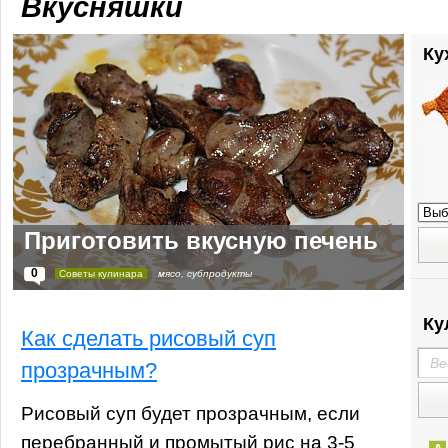
Вкусняшки
Ку
Приготовить вкусную печень
0
Советы кулинара
мясо
,
субпродукты
Ку
Как сделать рисовый суп
прозрачным?
Рисовый суп будет прозрачным, если
перебранный и промытый рис на 3-5