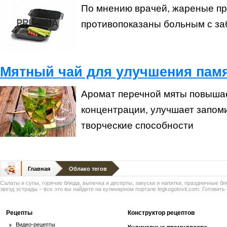
По мнению врачей, жареные п
противопоказаны больным с за
Мятный чай для улучшения пам
Аромат перечной мяты повышае
концентрации, улучшает запом
творческие способности
Главная
Облако тегов
Салаты и супы, горячие блюда, выпечка и десерты, закуски и напитки, праздничные б
звезд эстрады – все это вы найдете на кулинарном портале legkogotovit.com. Готовить -
Рецепты
Конструктор рецептов
Видео-рецепты