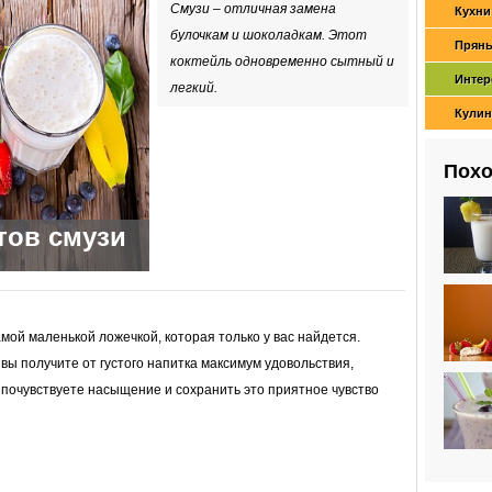
Смузи – отличная замена
Кухни
булочкам и шоколадкам. Этот
Пряны
коктейль одновременно сытный и
Интер
легкий.
Кулин
Похо
тов смузи
амой маленькой ложечкой, которая только у вас найдется.
вы получите от густого напитка максимум удовольствия,
 почувствуете насыщение и сохранить это приятное чувство