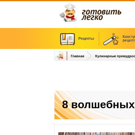
Констр
Рецепты
рецеп
Главная
Кулинарные премудрос
8 волшебных