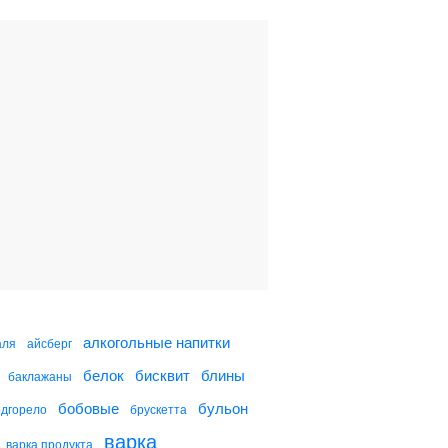
Ягодный смузи с
геркулесом
Смузи из киви
Персиковый смузи с
йогуртом
Клубничный смузи
алкогольные напитки
аля
айсберг
белок
бисквит
блины
баклажаны
Клубнично-банановый
смузи
бобовые
бульон
одгорело
брускетта
варка
варка продукта