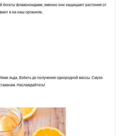
ой богаты флавоноидами, именно они защищают растения от
вают и на наш организм.
убики льда. Взбить до получения однородной массы. Смузи
 стаканам. Наслаждайтесь!