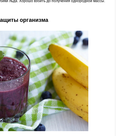
убики льда. Хорошо взбить до получения однородной массы.
защиты организма