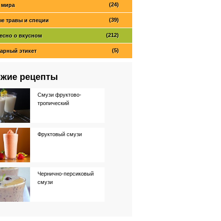
(24)
 мира
(39)
е травы и специи
(212)
есно о вкусном
(5)
арный этикет
жие рецепты
Смузи фруктово-
тропический
Фруктовый смузи
Чернично-персиковый
смузи
Ягодный смузи