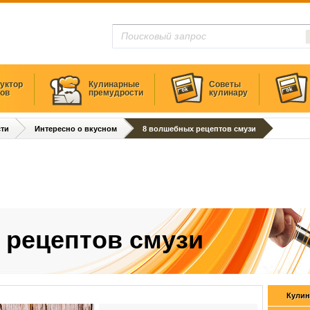
уктор
Кулинарные
Советы
тов
премудрости
кулинару
ти
Интересно о вкусном
8 волшебных рецептов смузи
 рецептов смузи
Кулин