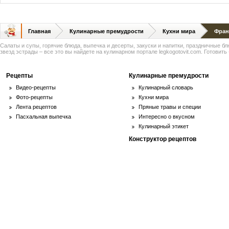
Главная
Кулинарные премудрости
Кухни мира
Фран
Салаты и супы, горячие блюда, выпечка и десерты, закуски и напитки, праздничные б
звезд эстрады – все это вы найдете на кулинарном портале legkogotovit.com. Готовить -
Рецепты
Кулинарные премудрости
Видео-рецепты
Кулинарный словарь
Фото-рецепты
Кухни мира
Лента рецептов
Пряные травы и специи
Пасхальная выпечка
Интересно о вкусном
Кулинарный этикет
Конструктор рецептов