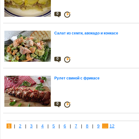
0
Салат из семги, авокадо и конкасе
0
Рулет свиной с фрикасе
0
1
|
2
|
3
|
4
|
5
|
6
|
7
|
8
|
9
...
12