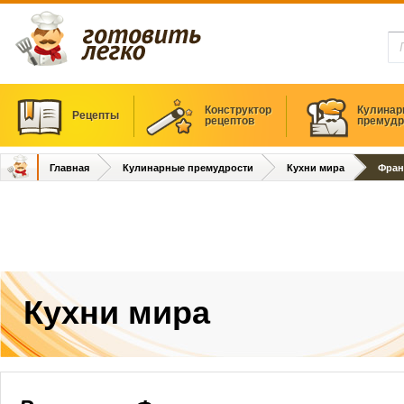
Конструктор
Кулинар
Рецепты
рецептов
премудр
Главная
Кулинарные премудрости
Кухни мира
Фран
Кухни мира