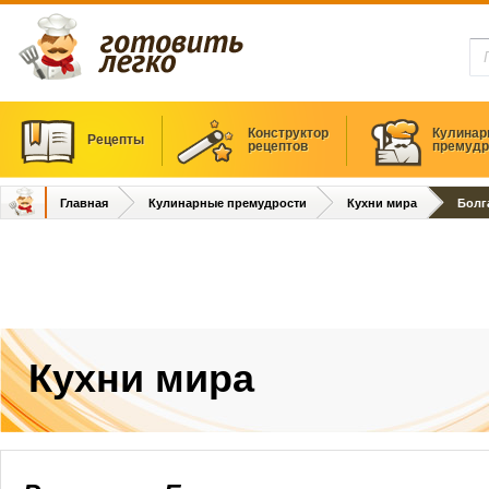
Конструктор
Кулинар
Рецепты
рецептов
премудр
Главная
Кулинарные премудрости
Кухни мира
Болг
Кухни мира