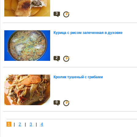
3
Курица с рисом запеченная в духовке
2
Кролик тушеный с грибами
0
1
|
2
|
3
|
4