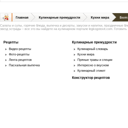
Главная
Кулинарные премудрости
Кухни мира
Болг
Салаты и супы, горячие блюда, выпечка и десерты, закуски и напитки, праздничные б
звезд эстрады – все это вы найдете на кулинарном портале legkogotovit.com. Готовить -
Рецепты
Кулинарные премудрости
Видео-рецепты
Кулинарный словарь
Фото-рецепты
Кухни мира
Лента рецептов
Пряные травы и специи
Пасхальная выпечка
Интересно о вкусном
Кулинарный этикет
Конструктор рецептов