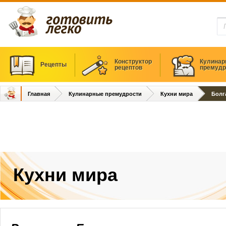
Конструктор
Кулинар
Рецепты
рецептов
премудр
Главная
Кулинарные премудрости
Кухни мира
Болг
Кухни мира