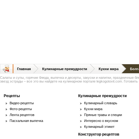
Главная
Кулинарные премудрости
Кухни мира
Болг
Салаты и супы, горячие блюда, выпечка и десерты, закуски и напитки, праздничные б
звезд эстрады – все это вы найдете на кулинарном портале legkogotovit.com. Готовить -
Рецепты
Кулинарные премудрости
Видео-рецепты
Кулинарный словарь
Фото-рецепты
Кухни мира
Лента рецептов
Пряные травы и специи
Пасхальная выпечка
Интересно о вкусном
Кулинарный этикет
Конструктор рецептов