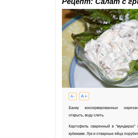
Рецепт: Салат с г
A +
A -
Банку консервированных нареза
открыть, воду слить.
Картофель сваренный в "мундирах" 
кубиками. Лук и отварные яйца порубит