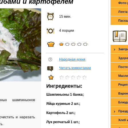
рибами и картофелем
Фото-
Лента
15 мин.
Пасха
4 порции
Завтр
Здоро
Народная кухня
Постн
1
Читать коментарии
Масле
Рецеп
Ингредиенты:
Варен
Шампиньоны
1 банка
;
нных шампиньонов
Блюда
Яйца куриные
2 шт.
;
Празд
Картофель
2 шт.
;
очистить и нарезать
Хлеб 
Лук репчатый
1 шт.
;
ь.