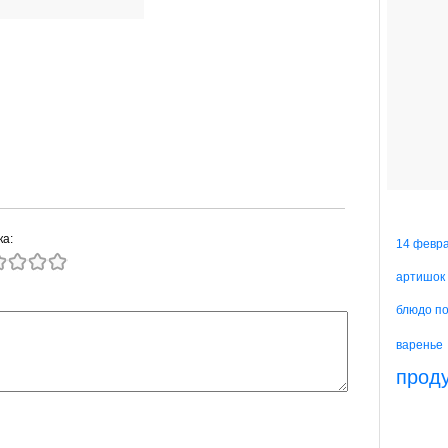
ка:
14 февр
артишок
блюдо п
варенье
прод