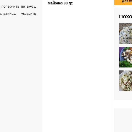
Для х
Майонез
80 гр
;
поперчить по вкусу,
алатницу, украсить
Похо