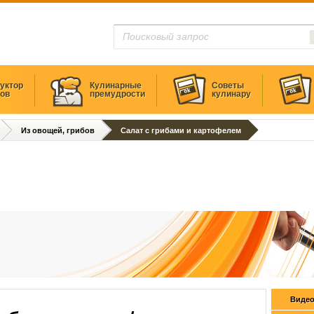
уктор
Кулинарные
Советы
тов
премудрости
кулинару
Из овощей, грибов
Салат с грибами и картофелем
Видео