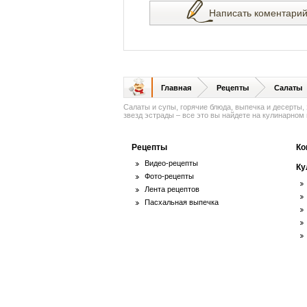
Написать коментари
Главная
Рецепты
Салаты
Салаты и супы, горячие блюда, выпечка и десерты,
звезд эстрады – все это вы найдете на кулинарном п
Рецепты
Ко
Видео-рецепты
Ку
Фото-рецепты
Лента рецептов
Пасхальная выпечка