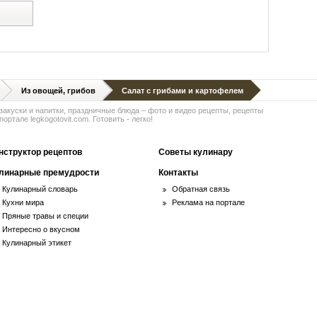
й
Из овощей, грибов
Салат с грибами и картофелем
 закуски и напитки, праздничные блюда – фото и видео рецепты, рецепты
ортале legkogotovit.com. Готовить - легко!
нструктор рецептов
Советы кулинару
линарные премудрости
Контакты
Кулинарный словарь
Обратная связь
Кухни мира
Реклама на портале
Пряные травы и специи
Интересно о вкусном
Кулинарный этикет