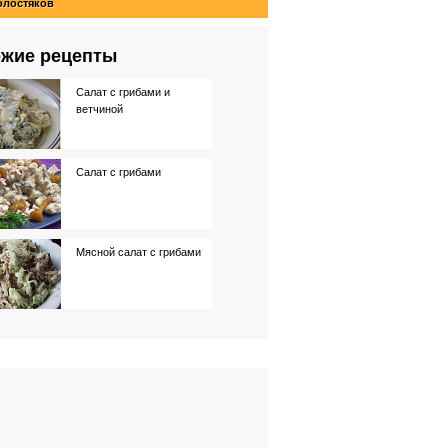
олостяков
жие рецепты
Салат с грибами и
ветчиной
Салат с грибами
Мясной салат с грибами
Постные голубцы с
картофелем и грибами
Салат из копченого
лосося с картофелем и
каперсами