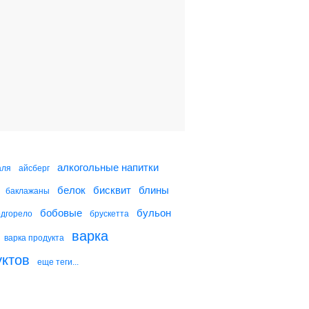
Салат с картофелем и
стручковой фасолью
Пицца с картофелем,
грибами и розмарином
Вареники с картофелем
и грибами
алкогольные напитки
аля
айсберг
белок
бисквит
блины
баклажаны
Борщ с белыми грибами
бобовые
бульон
одгорело
брускетта
варка
варка продукта
уктов
еще теги...