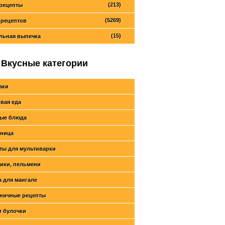
(213)
рецепты
(5269)
 рецептов
(15)
льная выпечка
Вкусные категории
аки
вая еда
ые блюда
ница
ты для мультиварки
ики, пельмени
 для мангале
ничные рецепты
и булочки