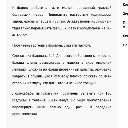
Ко
К фаршу добавить лук и мелко нарезанный красный
Зи
болгарский перец. Приправить растертым кориандром,
зирой, красным перцем и солью. Выжать половину лимона и
Пе
мо
тщательно перемешать фарш. Убрать в холодильник на 30-
40 минут.
Ли
Со
Противень застелить фольгой, смазать маслом.
Слепить из фарша кебаб. Для этого небольшое количество
фарша слегка распластать в ладони в виде овальной
лепешки, уложить на фарш деревянный шампур, аккуратно
собрать. Получившуюся колбаску плотно прижать со всех
сторон к шампуру; следить, чтобы не было трещин.
Люля-кебабы выложить на противень. Запекать при 180
градусах в течение 30-35 минут. По ходу приготовления
перевернуть кебаб только один раз - в середине
приготовления.