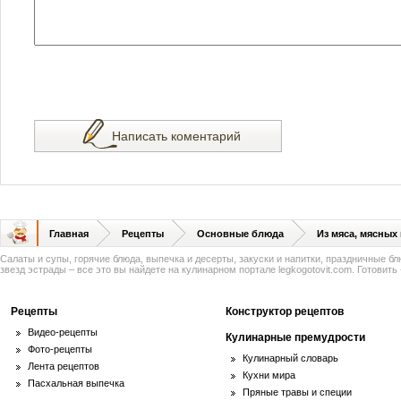
Написать коментарий
Главная
Рецепты
Основные блюда
Из мяса, мясных
Салаты и супы, горячие блюда, выпечка и десерты, закуски и напитки, праздничные б
звезд эстрады – все это вы найдете на кулинарном портале legkogotovit.com. Готовить -
Рецепты
Конструктор рецептов
Видео-рецепты
Кулинарные премудрости
Фото-рецепты
Кулинарный словарь
Лента рецептов
Кухни мира
Пасхальная выпечка
Пряные травы и специи