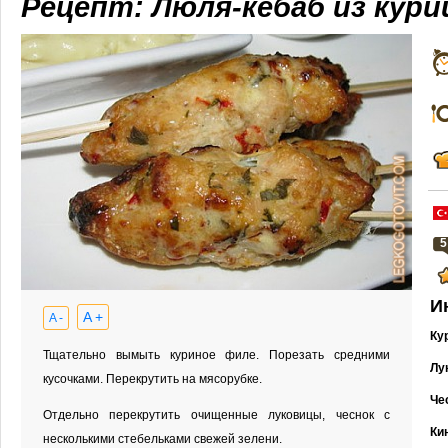
Рецепт: Люля-кебаб из кур
5
И
A +
A -
Ку
Тщательно вымыть куриное филе. Порезать средними
Лу
кусочками. Перекрутить на мясорубке.
Че
Отдельно перекрутить очищенные луковицы, чеснок с
Ки
несколькими стебельками свежей зелени.