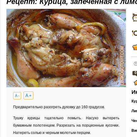
Рецепт: Курица, запеченная с ли
0
И
A +
A -
Ку
Предварительно разогреть духовку до 160 градусов.
Ли
Тушку курицы тщательно помыть. Насухо вытереть
Че
бумажным полотенцем. Разрезать на порционные кусочки.
Ви
Натереть солью и черным молотым перцем.