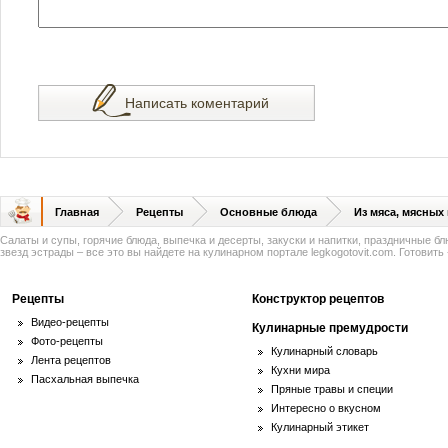
Написать коментарий
Главная
Рецепты
Основные блюда
Из мяса, мясных
Салаты и супы, горячие блюда, выпечка и десерты, закуски и напитки, праздничные б
звезд эстрады – все это вы найдете на кулинарном портале legkogotovit.com. Готовить -
Рецепты
Конструктор рецептов
Видео-рецепты
Кулинарные премудрости
Фото-рецепты
Кулинарный словарь
Лента рецептов
Кухни мира
Пасхальная выпечка
Пряные травы и специи
Интересно о вкусном
Кулинарный этикет