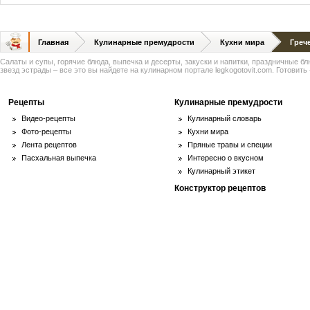
Главная
Кулинарные премудрости
Кухни мира
Греч
Салаты и супы, горячие блюда, выпечка и десерты, закуски и напитки, праздничные б
звезд эстрады – все это вы найдете на кулинарном портале legkogotovit.com. Готовить -
Рецепты
Кулинарные премудрости
Видео-рецепты
Кулинарный словарь
Фото-рецепты
Кухни мира
Лента рецептов
Пряные травы и специи
Пасхальная выпечка
Интересно о вкусном
Кулинарный этикет
Конструктор рецептов