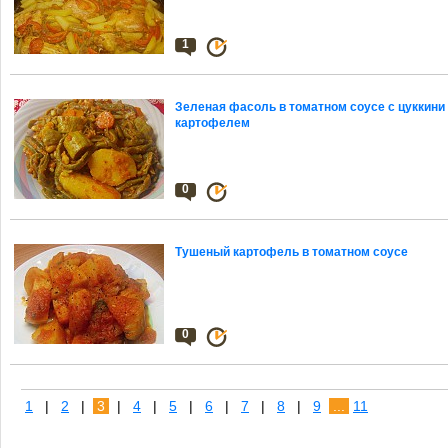
1
Зеленая фасоль в томатном соусе с цуккини
картофелем
0
Тушеный картофель в томатном соусе
0
1
|
2
|
3
|
4
|
5
|
6
|
7
|
8
|
9
...
11