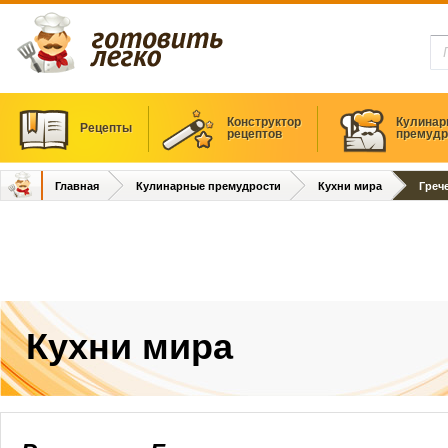
Конструктор
Кулинар
Рецепты
рецептов
премудр
Главная
Кулинарные премудрости
Кухни мира
Греч
Кухни мира