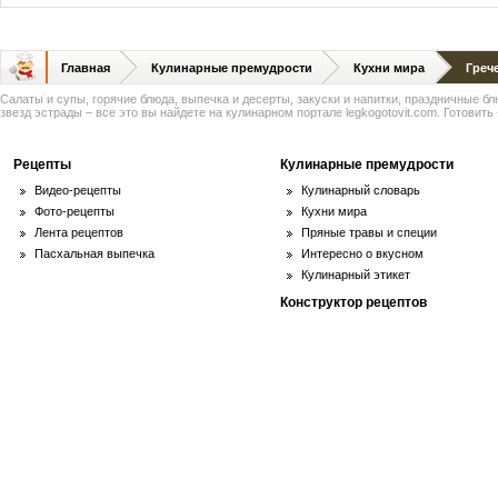
Главная
Кулинарные премудрости
Кухни мира
Греч
Салаты и супы, горячие блюда, выпечка и десерты, закуски и напитки, праздничные б
звезд эстрады – все это вы найдете на кулинарном портале legkogotovit.com. Готовить -
Рецепты
Кулинарные премудрости
Видео-рецепты
Кулинарный словарь
Фото-рецепты
Кухни мира
Лента рецептов
Пряные травы и специи
Пасхальная выпечка
Интересно о вкусном
Кулинарный этикет
Конструктор рецептов