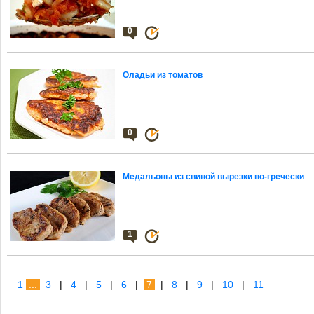
0
Оладьи из томатов
0
Медальоны из свиной вырезки по-гречески
1
1
...
3
|
4
|
5
|
6
|
7
|
8
|
9
|
10
|
11