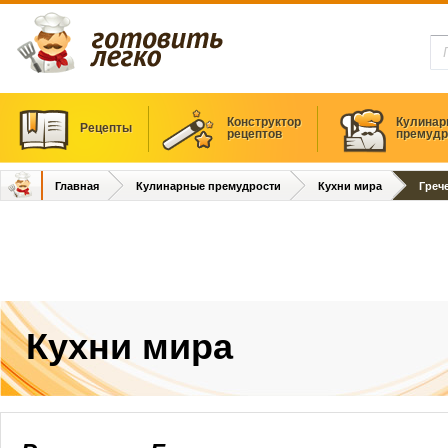
Конструктор
Кулинар
Рецепты
рецептов
премудр
Главная
Кулинарные премудрости
Кухни мира
Греч
Кухни мира