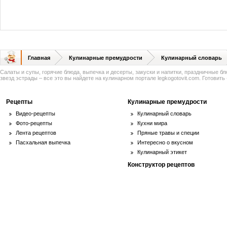
Главная
Кулинарные премудрости
Кулинарный словарь
Салаты и супы, горячие блюда, выпечка и десерты, закуски и напитки, праздничные б
звезд эстрады – все это вы найдете на кулинарном портале legkogotovit.com. Готовить -
Рецепты
Кулинарные премудрости
Видео-рецепты
Кулинарный словарь
Фото-рецепты
Кухни мира
Лента рецептов
Пряные травы и специи
Пасхальная выпечка
Интересно о вкусном
Кулинарный этикет
Конструктор рецептов