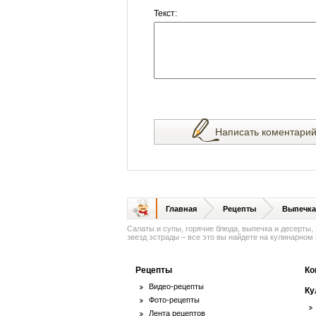
Текст:
Написать коментари
Главная
Рецепты
Выпечка
Салаты и супы, горячие блюда, выпечка и десерты,
звезд эстрады – все это вы найдете на кулинарном п
Рецепты
Ко
Видео-рецепты
Ку
Фото-рецепты
Лента рецептов