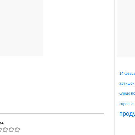
14 февр
артишок
блюдо п
варенье
прод
ка: