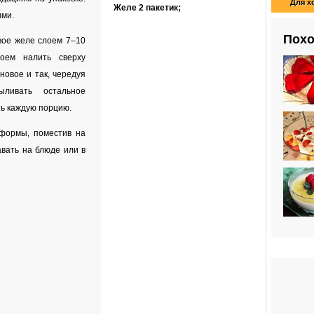
Для х
Желе
2 пакетик
;
ими.
Похо
вое желе слоем 7–10
оем налить сверху
новое и так, чередуя
ливать остальное
ть каждую порцию.
формы, поместив на
авать на блюде или в