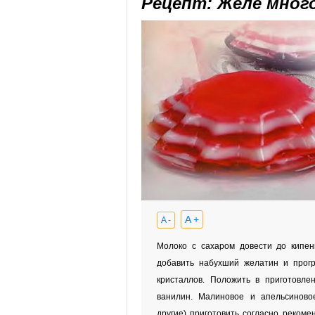
Рецепт: Желе мног
A +
A -
Молоко с сахаром довести до кипени
добавить набухший желатин и прогр
кристаллов. Положить в приготовле
ванилин. Малиновое и апельсинов
другие) приготовить согласно рекоме