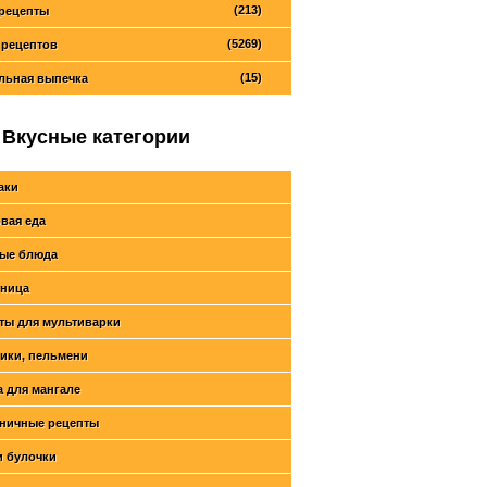
(213)
рецепты
(5269)
 рецептов
(15)
льная выпечка
Вкусные категории
аки
вая еда
ые блюда
ница
ты для мультиварки
ики, пельмени
 для мангале
ничные рецепты
и булочки