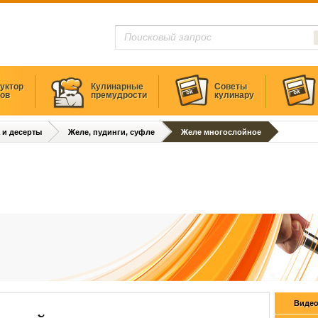
уктор
Кулинарные
Советы
тов
премудрости
кулинару
 и десерты
Желе, пудинги, суфле
Желе многослойное
Видео