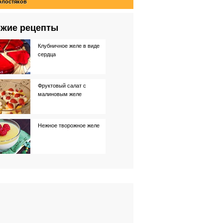
олостяков
жие рецепты
Клубничное желе в виде
сердца
Фруктовый салат с
малиновым желе
Нежное творожное желе
Апельсиновое желе
Желе из клубники