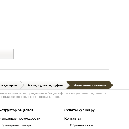
й
 и десерты
Желе, пудинги, суфле
Желе многослойное
 закуски и напитки, праздничные блюда – фото и видео рецепты, рецепты
ортале legkogotovit.com. Готовить - легко!
нструктор рецептов
Советы кулинару
линарные премудрости
Контакты
Кулинарный словарь
Обратная связь