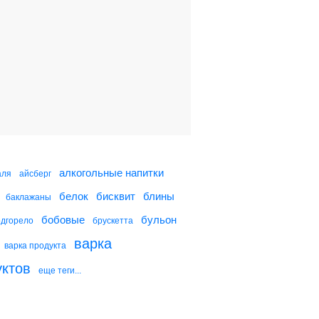
Желейный торт
"Мозаика"
Печенье с желе и
шоколадом
Молочное желе с
лимонным соусом
алкогольные напитки
аля
айсберг
белок
бисквит
блины
баклажаны
Желе из черной
смородины
бобовые
бульон
одгорело
брускетта
варка
варка продукта
уктов
еще теги...