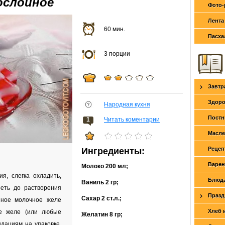
ослойное
Фото-
Лента
60 мин.
Пасха
3 порции
Завтр
Здоро
Народная кухня
Постн
1
Читать коментарии
Масле
Рецеп
Ингредиенты:
Варен
Молоко
200 мл
;
я, слегка охладить,
Блюда
Ваниль
2 гр
;
еть до растворения
Празд
Сахар
2 ст.л.
;
нное молочное желе
Хлеб 
ое желе (или любые
Желатин
8 гр
;
ндациям на упаковке.