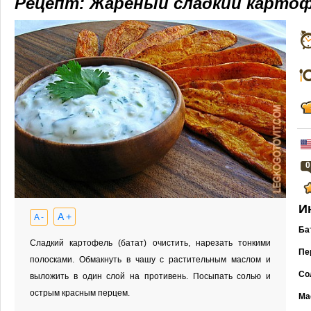
Рецепт: Жареный сладкий карто
0
И
A +
A -
Ба
Сладкий картофель (батат) очистить, нарезать тонкими
Пе
полосками. Обмакнуть в чашу с растительным маслом и
Со
выложить в один слой на противень. Посыпать солью и
острым красным перцем.
Ма