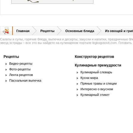
Главная
Рецепты
Основные блюда
Из овощей и гри
Салаты и супы, горячие блюда, выпечка и десерты, закуски и напитки, праздничные б
звезд эстрады – все это вы найдете на кулинарном портале legkogotovit.com. Готовить -
Рецепты
Конструктор рецептов
Видео-рецепты
Кулинарные премудрости
Фото-рецепты
Кулинарный словарь
Лента рецептов
Кухни мира
Пасхальная выпечка
Пряные травы и специи
Интересно о вкусном
Кулинарный этикет