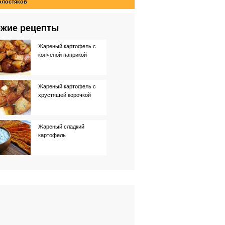
олостяков
жие рецепты
Жареный картофель с
копченой паприкой
Жареный картофель с
хрустящей корочкой
Жареный сладкий
картофель
Жареный миндаль с
паприкой
Картофель с паприкой