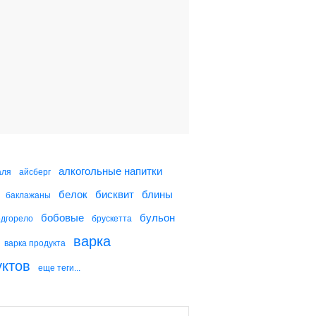
Жареный картофель с
беконом и луком
Жареный картофель с
помидорами, перцем и
специями
Жареный картофель с
майонезом
алкогольные напитки
аля
айсберг
белок
бисквит
блины
баклажаны
Жареный картофель с
сыром
бобовые
бульон
одгорело
брускетта
варка
варка продукта
уктов
еще теги...