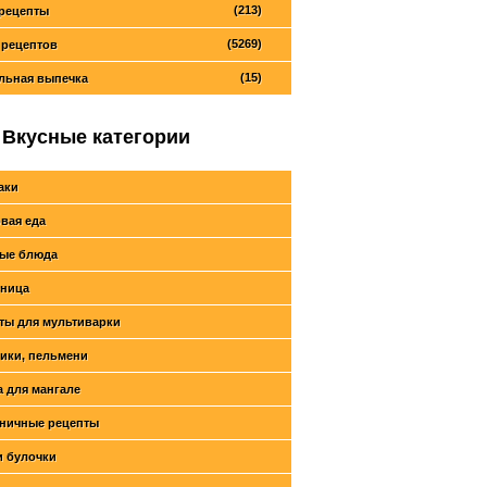
(213)
рецепты
(5269)
 рецептов
(15)
льная выпечка
Вкусные категории
аки
вая еда
ые блюда
ница
ты для мультиварки
ики, пельмени
 для мангале
ничные рецепты
и булочки