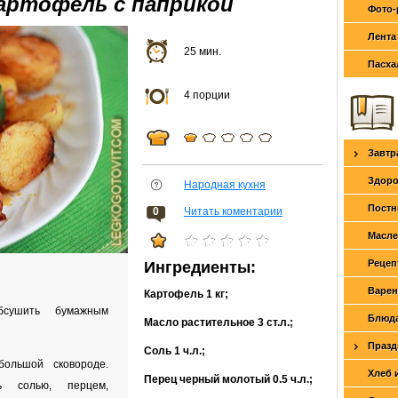
артофель с паприкой
Фото-
Лента
25 мин.
Пасха
4 порции
Завтр
Здоро
Народная кухня
Постн
0
Читать коментарии
Масле
Рецеп
Ингредиенты:
Варен
Картофель
1 кг
;
бсушить бумажным
Блюда
Масло растительное
3 ст.л.
;
Празд
Соль
1 ч.л.
;
большой сковороде.
Хлеб 
Перец черный молотый
0.5 ч.л.
;
ь солью, перцем,