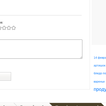
ка:
14 февр
артишок
блюдо п
й
варенье
прод