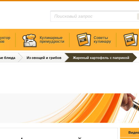
уктор
Кулинарные
Советы
тов
премудрости
кулинару
ые блюда
Из овощей и грибов
Жареный картофель с паприкой
Видео