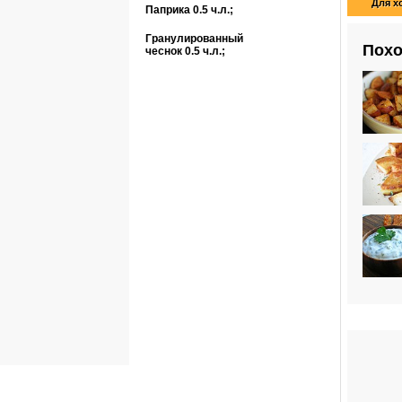
Для х
Паприка
0.5 ч.л.
;
Гранулированный
Похо
чеснок
0.5 ч.л.
;