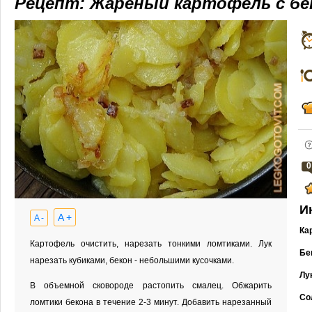
Рецепт: Жареный картофель с бе
0
И
A +
A -
Ка
Картофель очистить, нарезать тонкими ломтиками. Лук
Бе
нарезать кубиками, бекон - небольшими кусочками.
Лу
В объемной сковороде растопить смалец. Обжарить
Со
ломтики бекона в течение 2-3 минут. Добавить нарезанный