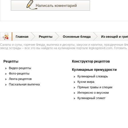
Написать коментарий
Главная
Рецепты
Основные блюда
Из овощей и гри
Салаты и супы, горячие блюда, выпечка и десерты, закуски и напитки, праздничные б
звезд эстрады – все это вы найдете на кулинарном портале legkogotovit.com. Готовить -
Рецепты
Конструктор рецептов
Видео-рецепты
Кулинарные премудрости
Фото-рецепты
Кулинарный словарь
Лента рецептов
Кухни мира
Пасхальная выпечка
Пряные травы и специи
Интересно о вкусном
Кулинарный этикет