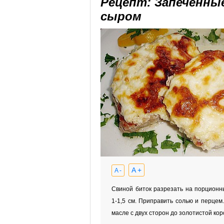
Рецепт: Запеченны
сыром
A +
A -
Свиной биток разрезать на порционн
1-1,5 см. Приправить солью и перцем
масле с двух сторон до золотистой кор