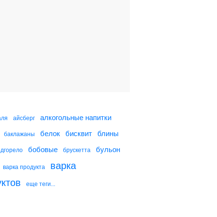
Свиные отбивные под
сыром
Свиные отбивные в
сливочном соусе
Свиные рулетики с
сыром и ветчиной
алкогольные напитки
аля
айсберг
белок
бисквит
блины
баклажаны
Свиные отбивные с
грибным соусом
бобовые
бульон
одгорело
брускетта
варка
варка продукта
уктов
еще теги...