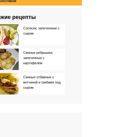
олостяков
жие рецепты
Сосиски, запеченные с
сыром
Свиные ребрышки,
запеченные с
картофелем
Свиные отбивные с
ветчиной и грибами под
сыром
Свиные отбивные с
ветчиной и сыром
Запеченные макароны с
фаршем и сыром