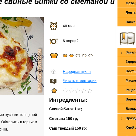
е свиные битки со сметаной и
Фото-
Лента
Пасха
40 мин.
6 порций
Завтр
Здоро
Постн
Народная кухня
0
Читать коментарии
Масле
Рецеп
Ингредиенты:
Варен
Свиной биток
1 кг
;
Блюда
ые кусочки толщиной
Празд
Сметана
150 гр
;
. Обжарить в горячем
Хлеб 
Сыр твердый
150 гр
;
очки.