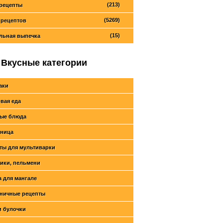
(213)
рецепты
(5269)
 рецептов
(15)
льная выпечка
Вкусные категории
аки
вая еда
ые блюда
ница
ты для мультиварки
ики, пельмени
 для мангале
ничные рецепты
и булочки