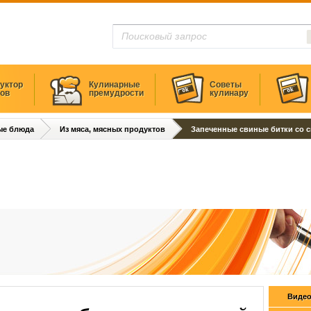
уктор
Кулинарные
Советы
тов
премудрости
кулинару
ые блюда
Из мяса, мясных продуктов
Запеченные свиные битки со 
Видео