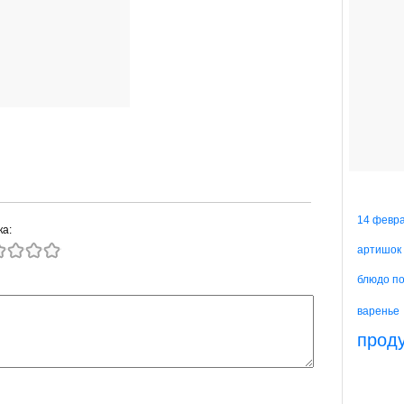
14 февр
ка:
артишок
блюдо п
варенье
прод