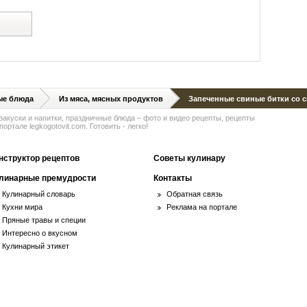
й
ые блюда
Из мяса, мясных продуктов
Запеченные свиные битки со 
 закуски и напитки, праздничные блюда – фото и видео рецепты, рецепты
ортале legkogotovit.com. Готовить - легко!
нструктор рецептов
Советы кулинару
линарные премудрости
Контакты
Кулинарный словарь
Обратная связь
Кухни мира
Реклама на портале
Пряные травы и специи
Интересно о вкусном
Кулинарный этикет