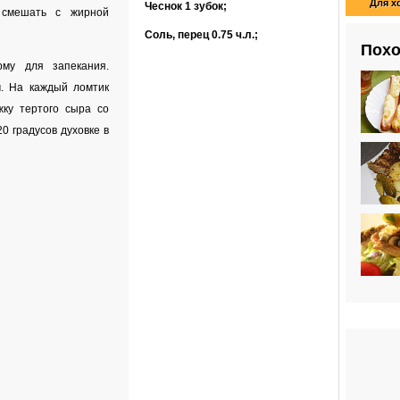
Для х
Чеснок
1 зубок
;
 смешать с жирной
Соль, перец
0.75 ч.л.
;
Похо
му для запекания.
. На каждый ломтик
ку тертого сыра со
20 градусов духовке в