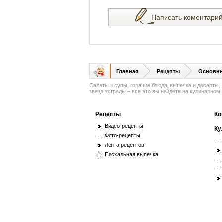
Написать коментари
Главная
Рецепты
Основн
Салаты и супы, горячие блюда, выпечка и десерты,
звезд эстрады – все это вы найдете на кулинарном п
Рецепты
Ко
Видео-рецепты
Ку
Фото-рецепты
Лента рецептов
Пасхальная выпечка