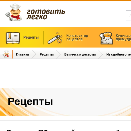
Конструктор
Кулинар
Рецепты
рецептов
премудр
Главная
Рецепты
Выпечка и десерты
Из сдобного те
Рецепты