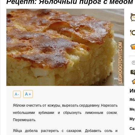
Рецепт: Яблочный пирог с медом
0
И
A +
A -
Яб
Яблоки очистить от кожуры, вырезать сердцевину. Нарезать
Ме
небольшими кубиками и сбрызнуть лимонным соком.
Му
Перемешать.
Са
Яйца добела растереть с сахаром. Добавить соль и