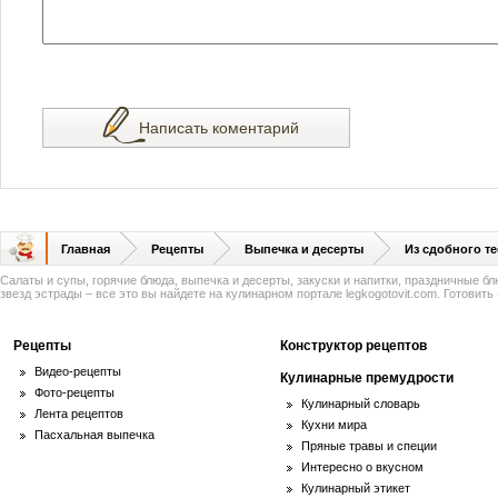
Написать коментарий
Главная
Рецепты
Выпечка и десерты
Из сдобного те
Салаты и супы, горячие блюда, выпечка и десерты, закуски и напитки, праздничные б
звезд эстрады – все это вы найдете на кулинарном портале legkogotovit.com. Готовить -
Рецепты
Конструктор рецептов
Видео-рецепты
Кулинарные премудрости
Фото-рецепты
Кулинарный словарь
Лента рецептов
Кухни мира
Пасхальная выпечка
Пряные травы и специи
Интересно о вкусном
Кулинарный этикет