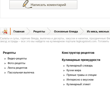
Написать коментарий
Главная
Рецепты
Основные блюда
Из мяса, мясных
Салаты и супы, горячие блюда, выпечка и десерты, закуски и напитки, праздничные б
звезд эстрады – все это вы найдете на кулинарном портале legkogotovit.com. Готовить -
Рецепты
Конструктор рецептов
Видео-рецепты
Кулинарные премудрости
Фото-рецепты
Кулинарный словарь
Лента рецептов
Кухни мира
Пасхальная выпечка
Пряные травы и специи
Интересно о вкусном
Кулинарный этикет