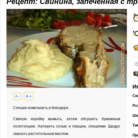
Рецепт: Свинина, запеченная с т
0
И
A +
Св
A -
Ро
Специи измельчить в блендере.
Ша
Свиную корейку вымыть, затем обсушить бумажным
Ти
полотенцем. Натереть солью и перцем, специями. Щедро
смазать растительным маслом.
Ор