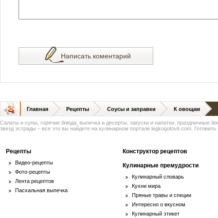
Написать коментарий
Главная
Рецепты
Соусы и заправки
К овощам
Салаты и супы, горячие блюда, выпечка и десерты, закуски и напитки, праздничные б
звезд эстрады – все это вы найдете на кулинарном портале legkogotovit.com. Готовить -
Рецепты
Конструктор рецептов
Видео-рецепты
Кулинарные премудрости
Фото-рецепты
Кулинарный словарь
Лента рецептов
Кухни мира
Пасхальная выпечка
Пряные травы и специи
Интересно о вкусном
Кулинарный этикет