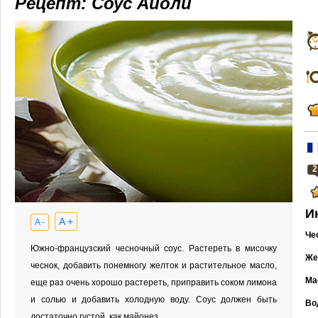
Рецепт: Соус Айоли
2
И
A +
A -
Че
Южно-французский чесночный соус. Растереть в мисочку
Же
чеснок, добавить понемногу желток и растительное масло,
Ма
еще раз очень хорошо растереть, приправить соком лимона
и солью и добавить холодную воду. Соус должен быть
Во
достаточно густой, как майонез.