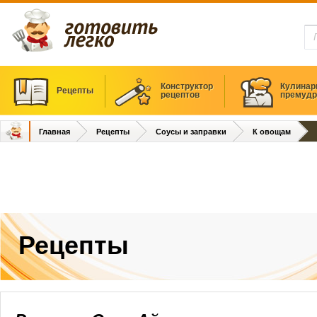
Конструктор
Кулинар
Рецепты
рецептов
премудр
Главная
Рецепты
Соусы и заправки
К овощам
Рецепты