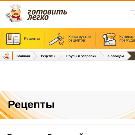
Конструктор
Кулинар
Рецепты
рецептов
премудр
Главная
Рецепты
Соусы и заправки
К овощам
Рецепты