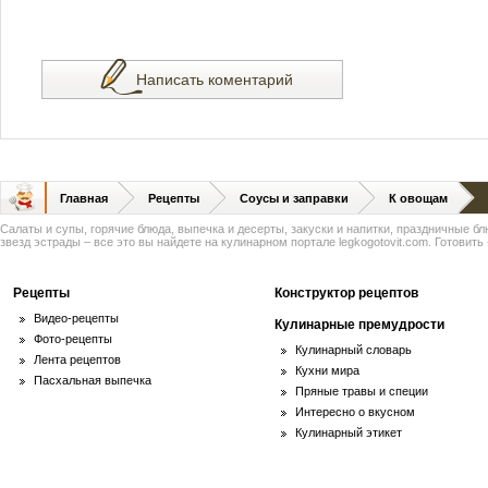
Написать коментарий
Главная
Рецепты
Соусы и заправки
К овощам
Салаты и супы, горячие блюда, выпечка и десерты, закуски и напитки, праздничные б
звезд эстрады – все это вы найдете на кулинарном портале legkogotovit.com. Готовить -
Рецепты
Конструктор рецептов
Видео-рецепты
Кулинарные премудрости
Фото-рецепты
Кулинарный словарь
Лента рецептов
Кухни мира
Пасхальная выпечка
Пряные травы и специи
Интересно о вкусном
Кулинарный этикет