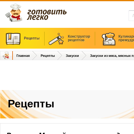
Конструктор
Кулинар
Рецепты
рецептов
премудр
Главная
Рецепты
Закуски
Закуски из мяса, мясных 
Рецепты