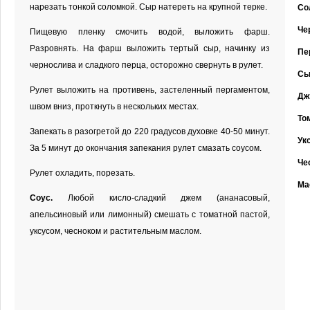
нарезать тонкой соломкой. Сыр натереть на крупной терке.
Со
Че
Пищевую пленку смочить водой, выложить фарш.
Разровнять. На фарш выложить тертый сыр, начинку из
Пе
чернослива и сладкого перца, осторожно свернуть в рулет.
Сы
Рулет выложить на противень, застеленный пергаментом,
Дж
швом вниз, проткнуть в нескольких местах.
То
Запекать в разогретой до 220 градусов духовке 40-50 минут.
Ук
За 5 минут до окончания запекания рулет смазать соусом.
Че
Рулет охладить, порезать.
Ма
Соус.
Любой кисло-сладкий джем (ананасовый,
апельсиновый или лимонный) смешать с томатной пастой,
уксусом, чесноком и растительным маслом.