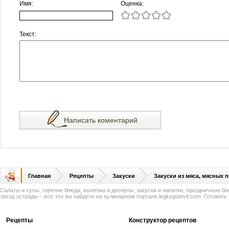
Имя:
Оценка:
Текст:
Написать коментарий
Главная
Рецепты
Закуски
Закуски из мяса, мясных 
Салаты и супы, горячие блюда, выпечка и десерты, закуски и напитки, праздничные б
звезд эстрады – все это вы найдете на кулинарном портале legkogotovit.com. Готовить -
Рецепты
Конструктор рецептов