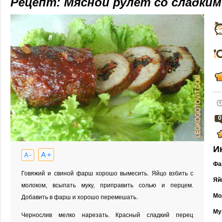
Рецепт: Мясной рулет со сладким
0
И
A +
A -
Фа
Говяжий и свиной фарш хорошо вымесить. Яйцо взбить с
Яй
молоком, всыпать муку, приправить солью и перцем.
Мо
Добавить в фарш и хорошо перемешать.
Му
Чернослив мелко нарезать. Красный сладкий перец