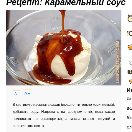
Рецепт: Карамельный соус
1
И
A +
A -
Са
В кастрюлю насыпать сахар (предпочтительно коричневый),
Во
добавить воду. Нагревать на среднем огне, пока сахар
Ма
полностью не растворится, а масса станет тягучей и
золотистого цвета.
Сл