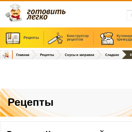
Конструктор
Кулинар
Рецепты
рецептов
премудр
Главная
Рецепты
Соусы и заправки
Сладкие
К
Рецепты