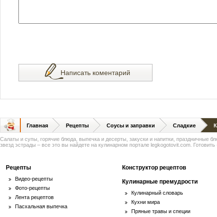
Написать коментарий
Главная
Рецепты
Соусы и заправки
Сладкие
К
Салаты и супы, горячие блюда, выпечка и десерты, закуски и напитки, праздничные б
звезд эстрады – все это вы найдете на кулинарном портале legkogotovit.com. Готовить -
Рецепты
Конструктор рецептов
Видео-рецепты
Кулинарные премудрости
Фото-рецепты
Кулинарный словарь
Лента рецептов
Кухни мира
Пасхальная выпечка
Пряные травы и специи