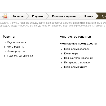
Главная
Рецепты
Соусы и заправки
К мясу
До
Салаты и супы, горячие блюда, выпечка и десерты, закуски и напитки, праздничные б
звезд эстрады – все это вы найдете на кулинарном портале legkogotovit.com. Готовить -
Рецепты
Конструктор рецептов
Видео-рецепты
Кулинарные премудрости
Фото-рецепты
Кулинарный словарь
Лента рецептов
Кухни мира
Пасхальная выпечка
Пряные травы и специи
Интересно о вкусном
Кулинарный этикет