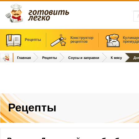
Конструктор
Кулинар
Рецепты
рецептов
премудр
Главная
Рецепты
Соусы и заправки
К мясу
До
Рецепты