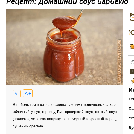
Рецепт: Домашний соус барбекю
1
И
A +
A -
Ке
В небольшой кастрюле смешать кетчуп, коричневый сахар,
Са
яблочный уксус, горчицу, Вустерширский соус, острый соус
Ук
(Табаско), молотую паприку, соль, черный и красный перец,
сушеный орегано.
Ву