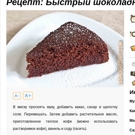
Рецепт: Быстрый шоколад
2
И
A +
A -
Му
В миску просеять муку, добавить какао, сахар и щепотку
Ка
соли. Перемешать. Затем добавить растительное масло,
Ма
приготовленное теплое кофе (можно использовать
растворимое кофе), ваниль и соду (гасить).
Са