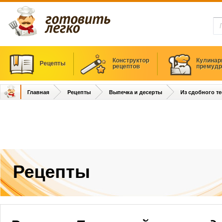
Конструктор
Кулинар
Рецепты
рецептов
премудр
Главная
Рецепты
Выпечка и десерты
Из сдобного те
Рецепты