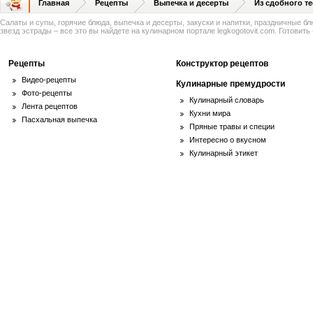
Главная
Рецепты
Выпечка и десерты
Из сдобного те
Салаты и супы, горячие блюда, выпечка и десерты, закуски и напитки, праздничные б
звезд эстрады – все это вы найдете на кулинарном портале legkogotovit.com. Готовить -
Рецепты
Конструктор рецептов
Видео-рецепты
Кулинарные премудрости
Фото-рецепты
Кулинарный словарь
Лента рецептов
Кухни мира
Пасхальная выпечка
Пряные травы и специи
Интересно о вкусном
Кулинарный этикет