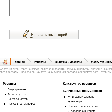
Написать коментарий
Главная
Рецепты
Выпечка и десерты
Желе, пудинги
Салаты и супы, горячие блюда, выпечка и десерты, закуски и напитки, праздничные б
звезд эстрады – все это вы найдете на кулинарном портале legkogotovit.com. Готовить -
Рецепты
Конструктор рецептов
Видео-рецепты
Кулинарные премудрости
Фото-рецепты
Кулинарный словарь
Лента рецептов
Кухни мира
Пасхальная выпечка
Пряные травы и специи
Интересно о вкусном