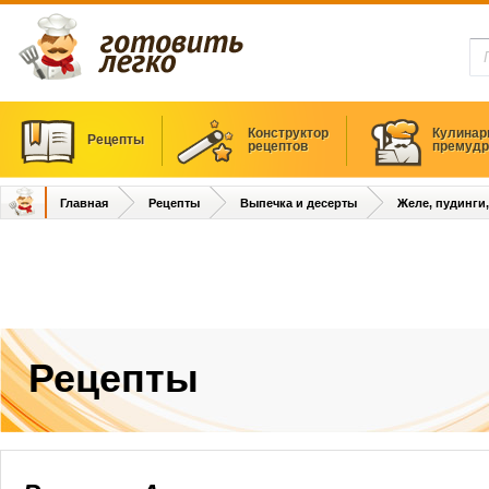
Конструктор
Кулинар
Рецепты
рецептов
премудр
Главная
Рецепты
Выпечка и десерты
Желе, пудинги
Рецепты