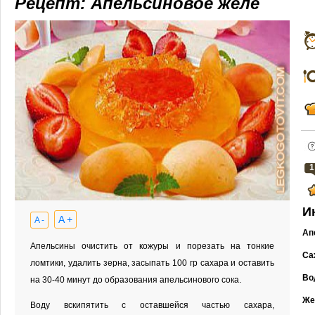
Рецепт: Апельсиновое желе
1
И
A +
A -
Ап
Апельсины очистить от кожуры и порезать на тонкие
Са
ломтики, удалить зерна, засыпать 100 гр сахара и оставить
Во
на 30-40 минут до образования апельсинового сока.
Же
Воду вскипятить с оставшейся частью сахара,