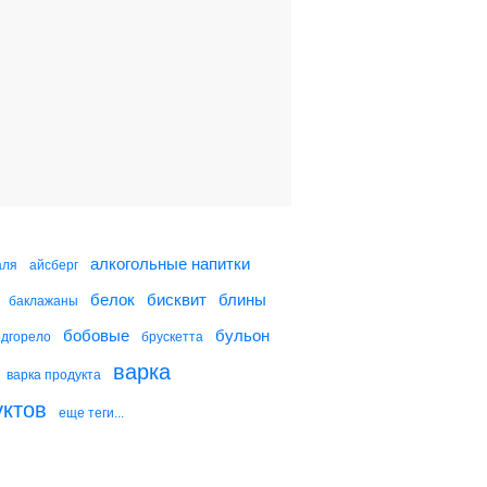
Брокколи и цветная
капуста под белым
соусом
Камбала,
фаршированная
брокколи
Ризотто с грибами и
брокколи
алкогольные напитки
аля
айсберг
белок
бисквит
блины
баклажаны
Каннеллони,
фаршированные
бобовые
бульон
одгорело
брускетта
индейкой и брокколи
варка
варка продукта
уктов
еще теги...