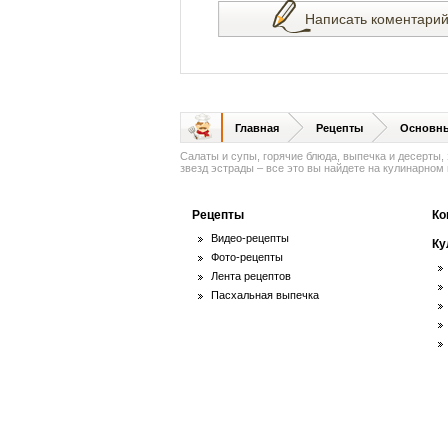
Написать коментари
Главная
Рецепты
Основн
Салаты и супы, горячие блюда, выпечка и десерты,
звезд эстрады – все это вы найдете на кулинарном п
Рецепты
Ко
Видео-рецепты
Ку
Фото-рецепты
Лента рецептов
Пасхальная выпечка