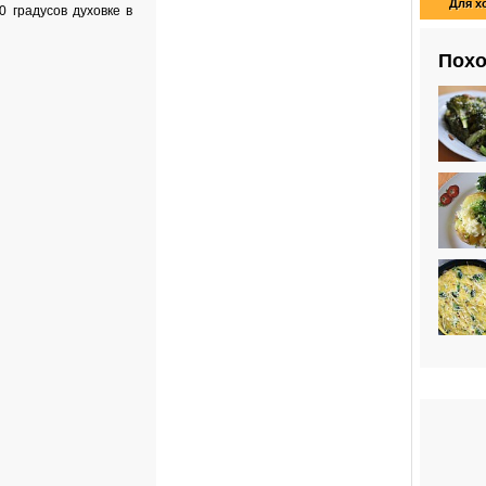
Для х
0 градусов духовке в
Похо