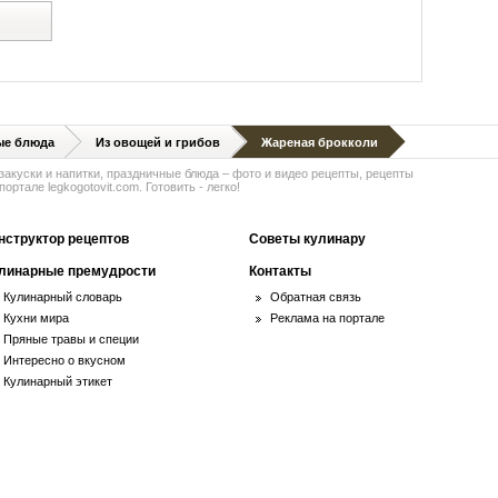
й
ые блюда
Из овощей и грибов
Жареная брокколи
 закуски и напитки, праздничные блюда – фото и видео рецепты, рецепты
ортале legkogotovit.com. Готовить - легко!
нструктор рецептов
Советы кулинару
линарные премудрости
Контакты
Кулинарный словарь
Обратная связь
Кухни мира
Реклама на портале
Пряные травы и специи
Интересно о вкусном
Кулинарный этикет