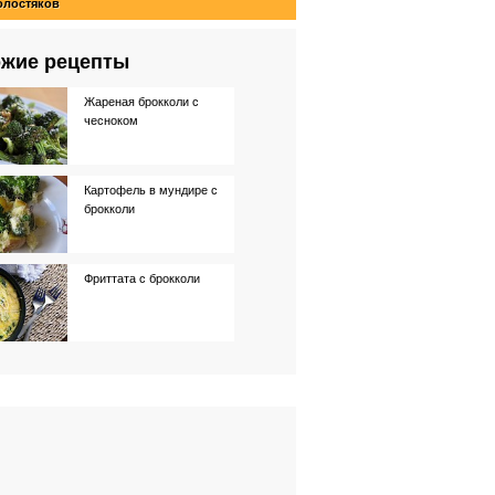
олостяков
жие рецепты
Жареная брокколи с
чесноком
Картофель в мундире с
брокколи
Фриттата с брокколи
Салат из брокколи
Картофель с ветчиной и
брокколи