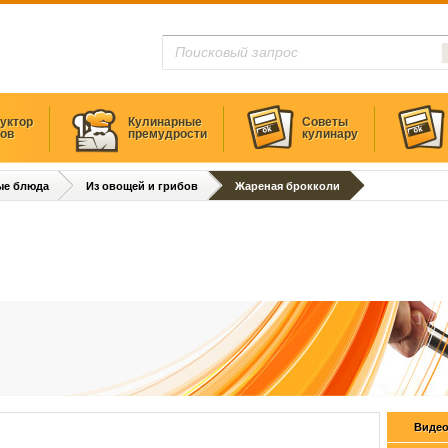
уктор
Кулинарные
Советы
тов
премудрости
кулинару
ые блюда
Из овощей и грибов
Жареная брокколи
Видео