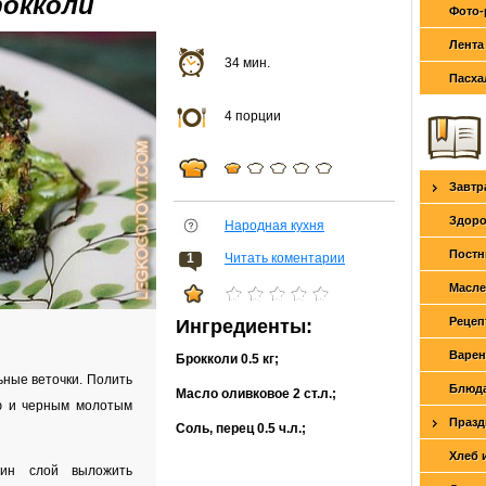
рокколи
Фото-
Лента
34 мин.
Пасха
4 порции
Завтр
Здоро
Народная кухня
Постн
1
Читать коментарии
Масле
Рецеп
Ингредиенты:
Варен
Брокколи
0.5 кг
;
ьные веточки. Полить
Блюда
Масло оливковое
2 ст.л.
;
ю и черным молотым
Празд
Соль, перец
0.5 ч.л.
;
Хлеб 
дин слой выложить