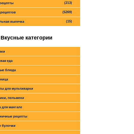
(213)
рецепты
(5269)
 рецептов
(15)
льная выпечка
Вкусные категории
аки
вая еда
ые блюда
ница
ты для мультиварки
ики, пельмени
 для мангале
ничные рецепты
и булочки