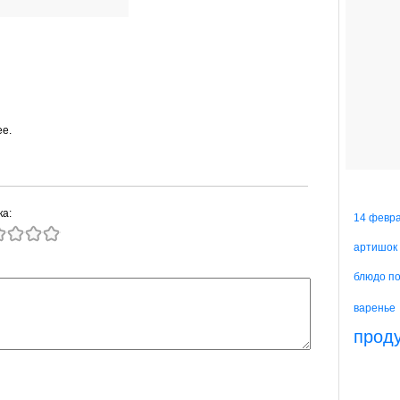
ее.
ка:
14 февр
артишок
блюдо п
варенье
прод