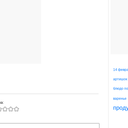
14 февр
артишок
блюдо п
варенье
ка:
прод