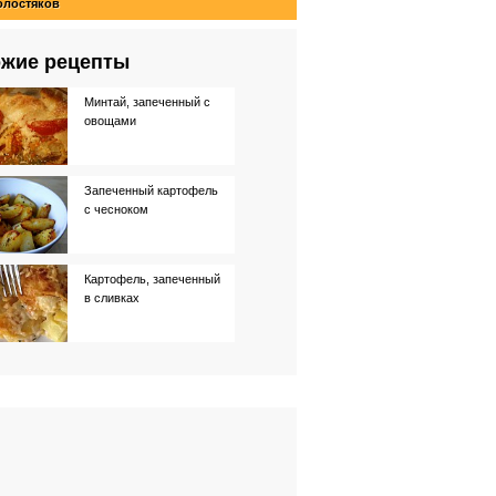
олостяков
жие рецепты
Минтай, запеченный с
овощами
Запеченный картофель
с чесноком
Картофель, запеченный
в сливках
Запеченный сладкий
картофель
Запеченный картофель
со сливочным маслом