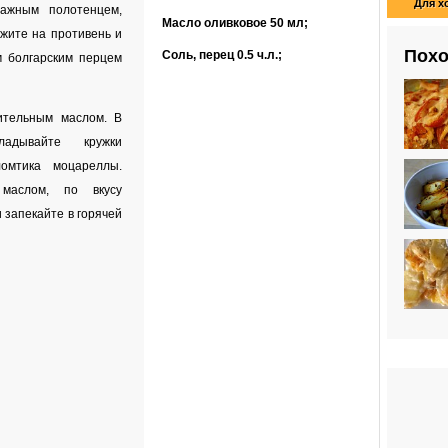
Для х
ажным полотенцем,
Масло оливковое
50 мл
;
жите на противень и
Похо
Соль, перец
0.5 ч.л.
;
м болгарским перцем
ительным маслом. В
ладывайте кружки
омтика моцареллы.
маслом, по вкусу
 запекайте в горячей