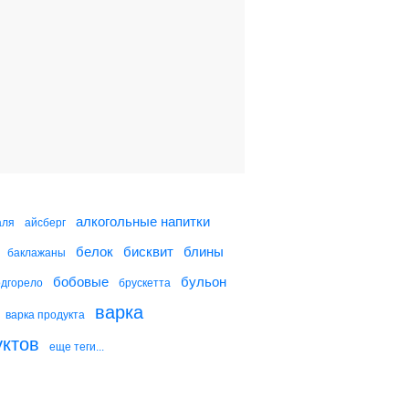
Острый запеченный
картофель
Запеченный картофель
с горчицей
Картофель, запеченный
с яйцами
алкогольные напитки
аля
айсберг
белок
бисквит
блины
баклажаны
Картофель, запеченный
на соли
бобовые
бульон
одгорело
брускетта
варка
варка продукта
уктов
еще теги...