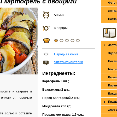
й картофель с овощами
Фото-
Лента
50 мин.
Пасха
4 порции
Завтр
Здоро
Народная кухня
Постн
0
Читать коментарии
Масле
Ингредиенты:
Рецеп
Картофель
3 шт.
;
Варен
Баклажаны
2 шт.
;
ымойте и сварите в
Блюда
очистите, порежьте
Перец болгарский
2 шт.
;
Празд
Моцарелла
200 гр
;
Хлеб 
те солью и оставьте
Прованские травы
1.5 ч.л.
;