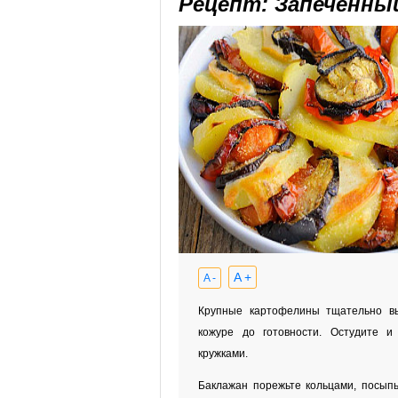
Рецепт: Запеченны
A +
A -
Крупные картофелины тщательно в
кожуре до готовности. Остудите и 
кружками.
Баклажан порежьте кольцами, посыпь