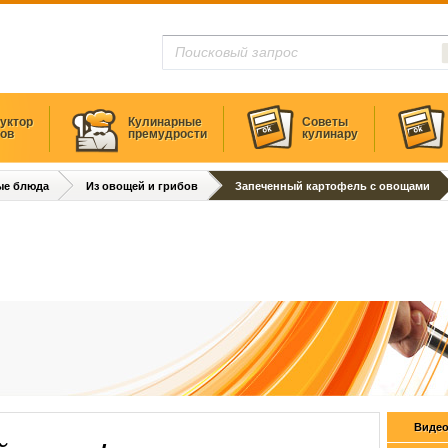
уктор
Кулинарные
Советы
тов
премудрости
кулинару
ые блюда
Из овощей и грибов
Запеченный картофель с овощами
Видео