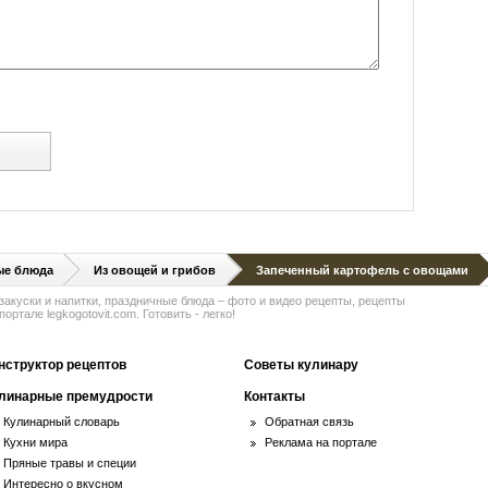
й
ые блюда
Из овощей и грибов
Запеченный картофель с овощами
 закуски и напитки, праздничные блюда – фото и видео рецепты, рецепты
ортале legkogotovit.com. Готовить - легко!
нструктор рецептов
Советы кулинару
линарные премудрости
Контакты
Кулинарный словарь
Обратная связь
Кухни мира
Реклама на портале
Пряные травы и специи
Интересно о вкусном