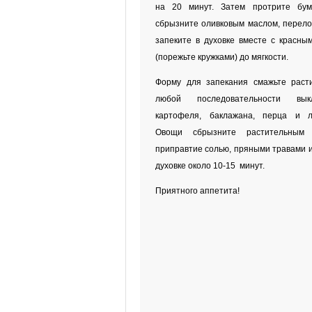
на 20 минут. Затем протрите бум
сбрызните оливковым маслом, перело
запеките в духовке вместе с красны
(порежьте кружками) до мягкости.
Форму для запекания смажьте раст
любой последовательности вык
картофеля, баклажана, перца и л
Овощи сбрызните растительным 
приправтие солью, пряными травами и
духовке около 10-15 минут.
Приятного аппетита!