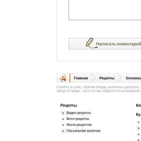
Написать коментари
Главная
Рецепты
Основн
Салаты и супы, горячие блюда, выпечка и десерты,
звезд эстрады – все это вы найдете на кулинарном п
Рецепты
Ко
Видео-рецепты
Ку
Фото-рецепты
Лента рецептов
Пасхальная выпечка