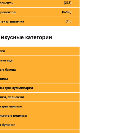
(213)
рецепты
(5269)
 рецептов
(15)
льная выпечка
Вкусные категории
аки
вая еда
ые блюда
ница
ты для мультиварки
ики, пельмени
 для мангале
ничные рецепты
и булочки