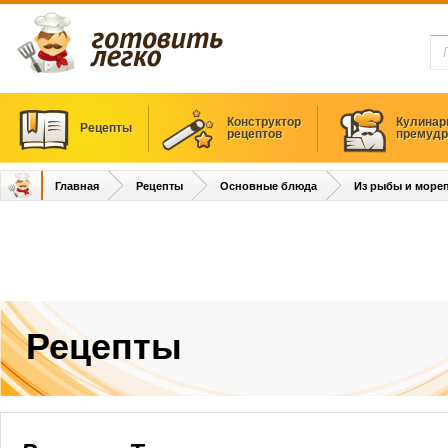
Конструктор
Кулинар
Рецепты
рецептов
премудр
Главная
Рецепты
Основные блюда
Из рыбы и море
Рецепты