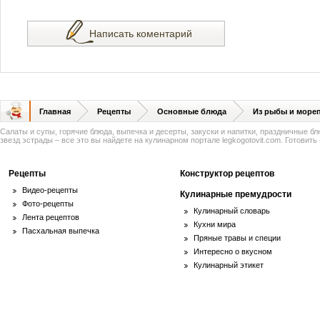
Написать коментарий
Главная
Рецепты
Основные блюда
Из рыбы и море
Салаты и супы, горячие блюда, выпечка и десерты, закуски и напитки, праздничные б
звезд эстрады – все это вы найдете на кулинарном портале legkogotovit.com. Готовить -
Рецепты
Конструктор рецептов
Видео-рецепты
Кулинарные премудрости
Фото-рецепты
Кулинарный словарь
Лента рецептов
Кухни мира
Пасхальная выпечка
Пряные травы и специи
Интересно о вкусном
Кулинарный этикет