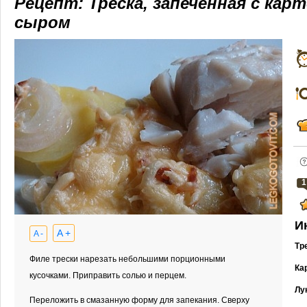
Рецепт: Треска, запеченная с кар
сыром
1
И
A +
A -
Тр
Филе трески нарезать небольшими порционными
Ка
кусочками. Приправить солью и перцем.
Лу
Переложить в смазанную форму для запекания. Сверху