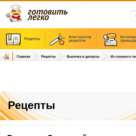
Конструктор
Кулинар
Рецепты
рецептов
премудр
Главная
Рецепты
Выпечка и десерты
Из слоеного те
Рецепты