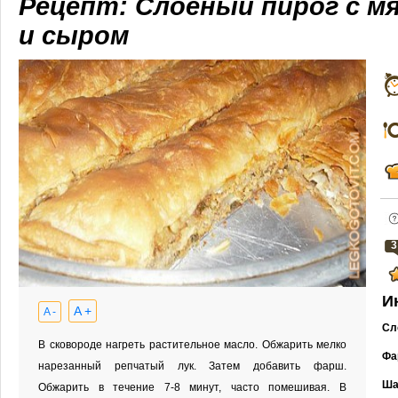
Рецепт: Слоеный пирог с м
и сыром
3
И
A +
A -
Сл
В сковороде нагреть растительное масло. Обжарить мелко
Фа
нарезанный репчатый лук. Затем добавить фарш.
Ша
Обжарить в течение 7-8 минут, часто помешивая. В