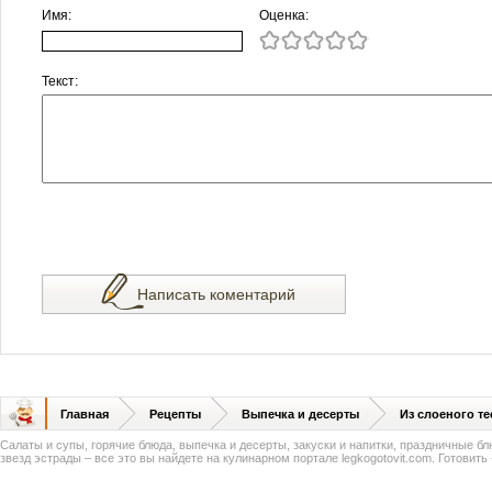
Имя:
Оценка:
Текст:
Написать коментарий
Главная
Рецепты
Выпечка и десерты
Из слоеного те
Салаты и супы, горячие блюда, выпечка и десерты, закуски и напитки, праздничные б
звезд эстрады – все это вы найдете на кулинарном портале legkogotovit.com. Готовить -