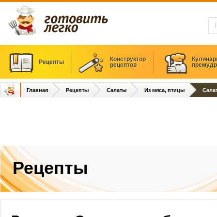
Конструктор
Кулинар
Рецепты
рецептов
премудр
Главная
Рецепты
Салаты
Из мяса, птицы
Сала
Рецепты