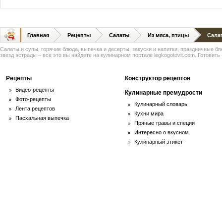
Главная
Рецепты
Салаты
Из мяса, птицы
Сала
Салаты и супы, горячие блюда, выпечка и десерты, закуски и напитки, праздничные б
звезд эстрады – все это вы найдете на кулинарном портале legkogotovit.com. Готовить -
Рецепты
Конструктор рецептов
Видео-рецепты
Кулинарные премудрости
Фото-рецепты
Кулинарный словарь
Лента рецептов
Кухни мира
Пасхальная выпечка
Пряные травы и специи
Интересно о вкусном
Кулинарный этикет