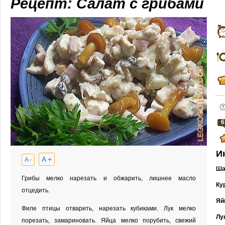
Рецепт: Салат с грибами
6
И
A +
A -
Ша
Грибы мелко нарезать и обжарить, лишнее масло
Ку
отцедить.
Яй
Филе птицы отварить, нарезать кубиками. Лук мелко
Лу
порезать, замариновать. Яйца мелко порубить, свежий