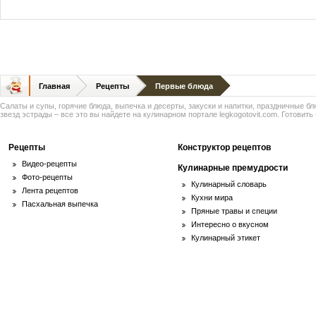
Главная
Рецепты
Первые блюда
Салаты и супы, горячие блюда, выпечка и десерты, закуски и напитки, праздничные б
звезд эстрады – все это вы найдете на кулинарном портале legkogotovit.com. Готовить -
Рецепты
Конструктор рецептов
Видео-рецепты
Кулинарные премудрости
Фото-рецепты
Кулинарный словарь
Лента рецептов
Кухни мира
Пасхальная выпечка
Пряные травы и специи
Интересно о вкусном
Кулинарный этикет