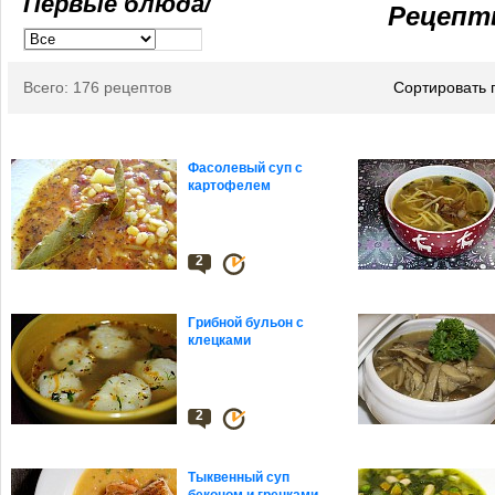
Первые блюда/
Рецепт
Всего: 176 рецептов
Сортировать 
Фасолевый суп с
картофелем
2
Грибной бульон с
клецками
2
Тыквенный суп