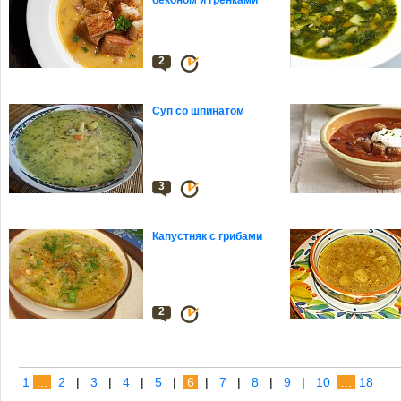
беконом и гренками
2
Суп со шпинатом
3
Капустняк с грибами
2
1
...
2
|
3
|
4
|
5
|
6
|
7
|
8
|
9
|
10
...
18