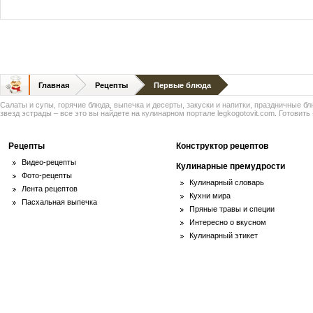
Главная
Рецепты
Первые блюда
Салаты и супы, горячие блюда, выпечка и десерты, закуски и напитки, праздничные б
звезд эстрады – все это вы найдете на кулинарном портале legkogotovit.com. Готовить -
Рецепты
Конструктор рецептов
Видео-рецепты
Кулинарные премудрости
Фото-рецепты
Кулинарный словарь
Лента рецептов
Кухни мира
Пасхальная выпечка
Пряные травы и специи
Интересно о вкусном
Кулинарный этикет