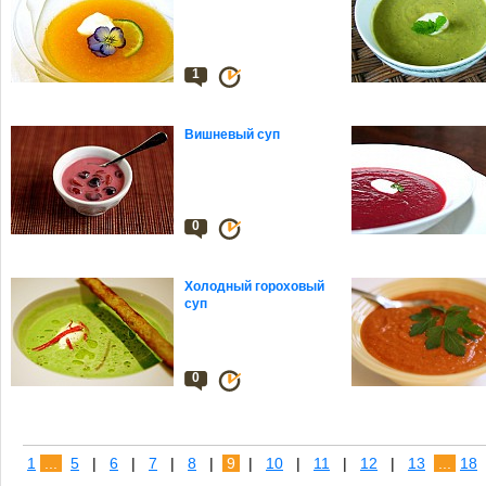
1
Вишневый суп
0
Холодный гороховый
суп
0
1
...
5
|
6
|
7
|
8
|
9
|
10
|
11
|
12
|
13
...
18