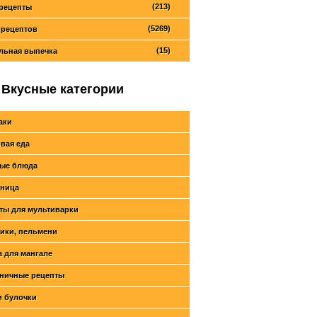
(213)
рецепты
(5269)
 рецептов
(15)
льная выпечка
Вкусные категории
аки
вая еда
ые блюда
ница
ты для мультиварки
ики, пельмени
 для мангале
ничные рецепты
и булочки