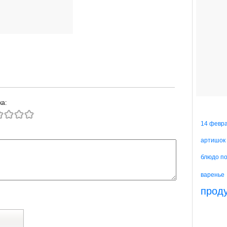
ка:
14 февр
артишок
блюдо п
варенье
прод
й