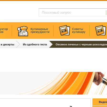
уктор
Кулинарные
Советы
тов
премудрости
кулинару
 и десерты
Из сдобного теста
Овсяное печенье с черным шоколадо
Видео