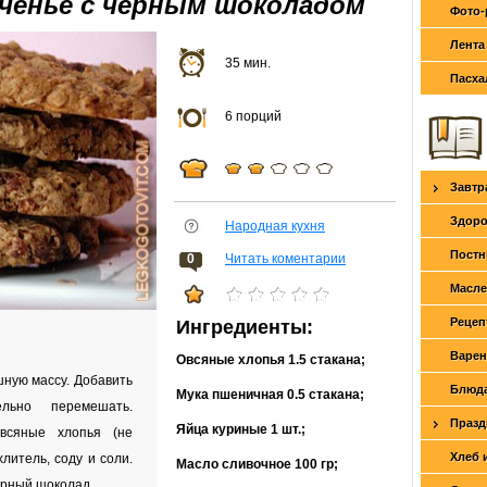
еченье с черным шоколадом
Фото-
Лента
35 мин.
Пасха
6 порций
Завтр
Здоро
Народная кухня
Постн
0
Читать коментарии
Масле
Рецеп
Ингредиенты:
Варен
Овсяные хлопья
1.5 стакана
;
шную массу. Добавить
Блюда
Мука пшеничная
0.5 стакана
;
льно перемешать.
Празд
Яйца куриные
1 шт.
;
всяные хлопья (не
Хлеб 
хлитель, соду и соли.
Масло сливочное
100 гр
;
ерный шоколад.