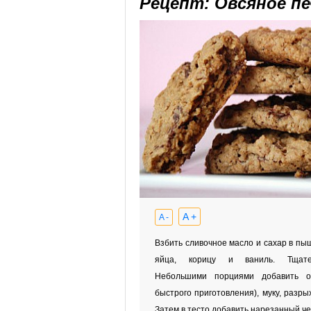
Рецепт: Овсяное п
A +
A -
Взбить сливочное масло и сахар в пы
яйца, корицу и ваниль. Тщате
Небольшими порциями добавить о
быстрого приготовления), муку, разры
Затем в тесто добавить нарезанный ч