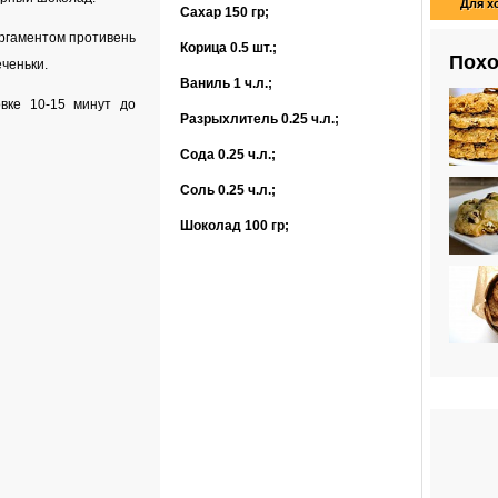
Для х
Сахар
150 гр
;
ргаментом противень
Корица
0.5 шт.
;
Похо
еченьки.
Ваниль
1 ч.л.
;
вке 10-15 минут до
Разрыхлитель
0.25 ч.л.
;
Сода
0.25 ч.л.
;
Соль
0.25 ч.л.
;
Шоколад
100 гр
;