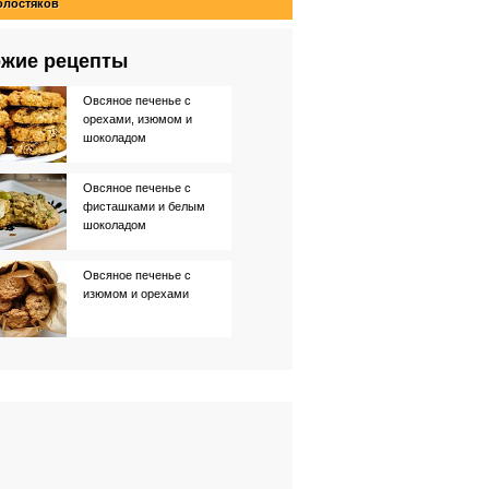
олостяков
жие рецепты
Овсяное печенье с
орехами, изюмом и
шоколадом
Овсяное печенье с
фисташками и белым
шоколадом
Овсяное печенье с
изюмом и орехами
Овсяное печенье с
фундуком
Овсяное печенье с
орехами и изюмом