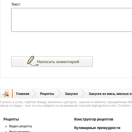
Текст:
Написать коментарий
Главная
Рецепты
Закуски
Закуски из мяса, мясных 
Салаты и супы, горячие блюда, выпечка и десерты, закуски и напитки, праздничные б
звезд эстрады – все это вы найдете на кулинарном портале legkogotovit.com. Готовить -
Рецепты
Конструктор рецептов
Видео-рецепты
Кулинарные премудрости
Фото-рецепты