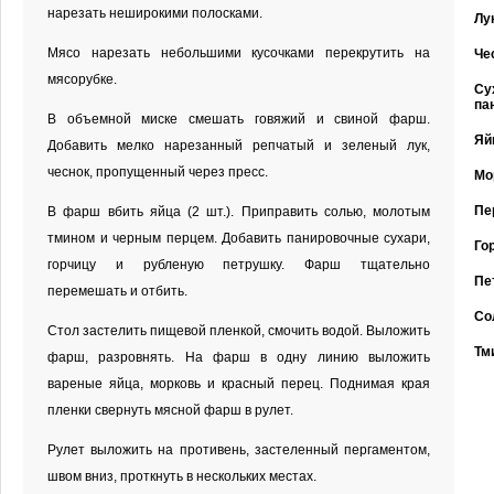
нарезать неширокими полосками.
Лу
Мясо нарезать небольшими кусочками перекрутить на
Че
мясорубке.
Су
па
В объемной миске смешать говяжий и свиной фарш.
Яй
Добавить мелко нарезанный репчатый и зеленый лук,
чеснок, пропущенный через пресс.
Мо
Пе
В фарш вбить яйца (2 шт.). Приправить солью, молотым
тмином и черным перцем. Добавить панировочные сухари,
Го
горчицу и рубленую петрушку. Фарш тщательно
Пе
перемешать и отбить.
Со
Стол застелить пищевой пленкой, смочить водой. Выложить
Тм
фарш, разровнять. На фарш в одну линию выложить
вареные яйца, морковь и красный перец. Поднимая края
пленки свернуть мясной фарш в рулет.
Рулет выложить на противень, застеленный пергаментом,
швом вниз, проткнуть в нескольких местах.