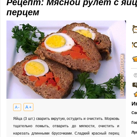
Рецепт: Мясной рулет с яйц
перцем
4
И
A +
A -
Св
Яйца (3 шт.) сварить вкрутую, остудить и очистить. Морковь
Го
тщательно помыть, отварить до мягкости, очистить и
Лу
нарезать длинными брусочками. Сладкий красный перец