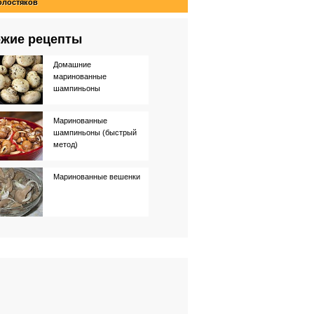
олостяков
жие рецепты
Домашние
маринованные
шампиньоны
Маринованные
шампиньоны (быстрый
метод)
Маринованные вешенки
Фаршированные
шампиньоны
Маринованные сливы