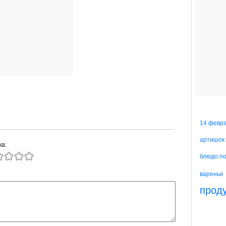
14 февр
артишок
ка:
блюдо п
варенье
прод