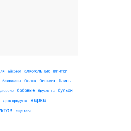
Шампиньоны тушеные в
сливках
Маринованные креветки
Маринованные оливки с
сыром фета
алкогольные напитки
аля
айсберг
белок
бисквит
блины
баклажаны
Маринованные креветки
с каперсами
бобовые
бульон
одгорело
брускетта
варка
варка продукта
уктов
еще теги...