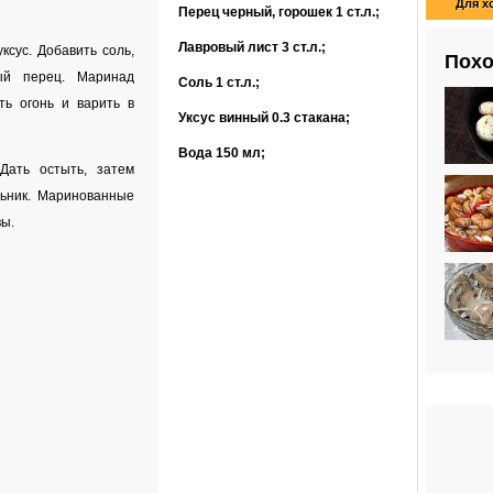
Для х
Перец черный, горошек
1 ст.л.
;
Лавровый лист
3 ст.л.
;
ксус. Добавить соль,
Похо
ый перец. Маринад
Соль
1 ст.л.
;
ть огонь и варить в
Уксус винный
0.3 стакана
;
Вода
150 мл
;
Дать остыть, затем
льник. Маринованные
вы.