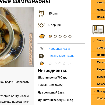
нные шампиньоны
Фото-
Лента
35 мин.
Пасха
0 порций
Завтр
Здоро
Народная кухня
Постн
0
Читать коментарии
Масле
Рецеп
Ингредиенты:
Варен
Шампиньоны
700 гр
;
ой водой. Разрезать
Блюда
Тимьян
3 веточки
;
Празд
Лук репчатый
1 шт.
;
тровую банку. Затем
Хлеб 
Душистый перец
1.5 ч.л.
;
ковицу, нарезанную