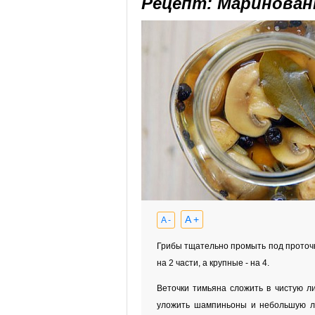
Рецепт: Маринова
A +
A -
Грибы тщательно промыть под проточн
на 2 части, а крупные - на 4.
Веточки тимьяна сложить в чистую ли
уложить шампиньоны и небольшую лу