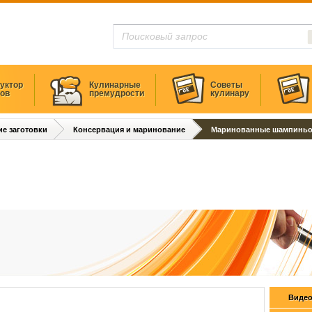
уктор
Кулинарные
Советы
тов
премудрости
кулинару
е заготовки
Консервация и маринование
Маринованные шампинь
Видео