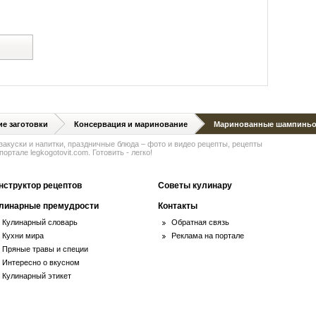
й
е заготовки
Консервация и маринование
Маринованные шампинь
 закуски и напитки, праздничные блюда – фото и видео рецепты, рецепты
ортале legkogotovit.com. Готовить - легко!
нструктор рецептов
Советы кулинару
линарные премудрости
Контакты
Кулинарный словарь
Обратная связь
Кухни мира
Реклама на портале
Пряные травы и специи
Интересно о вкусном
Кулинарный этикет