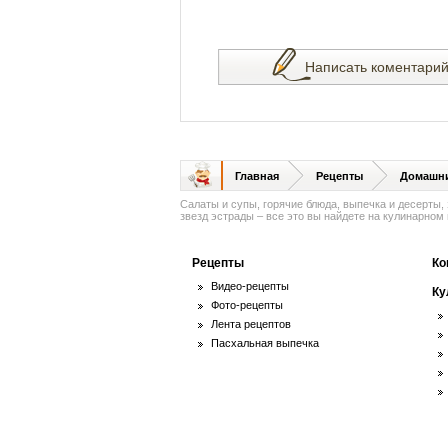
Написать коментари
Главная
Рецепты
Домашни
Салаты и супы, горячие блюда, выпечка и десерты,
звезд эстрады – все это вы найдете на кулинарном п
Рецепты
Ко
Видео-рецепты
Ку
Фото-рецепты
Лента рецептов
Пасхальная выпечка