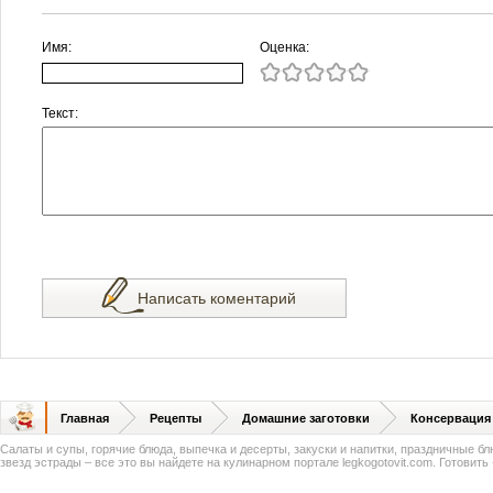
Имя:
Оценка:
Текст:
Написать коментарий
Главная
Рецепты
Домашние заготовки
Консервация
Салаты и супы, горячие блюда, выпечка и десерты, закуски и напитки, праздничные б
звезд эстрады – все это вы найдете на кулинарном портале legkogotovit.com. Готовить -