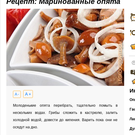
Рецепт: Маринованные опята
2
И
A +
A -
Оп
Молоденькие опята перебрать, тщательно помыть в
Гв
нескольких водах. Грибы сложить в кастрюлю, залить
Ла
холодной водой, довести до кипения. Варить пока они не
осядут на дно.
Ду