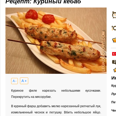
Рецепт: Куриный кебаб
2
И
A +
A -
Ку
Куриное филе нарезать небольшими кусочками.
Лу
Перекрутить на мясорубке.
Пе
В куриный фарш добавить мелко нарезанный репчатый лук,
Че
измельченный чеснок и петушку. Вбить небольшое яйцо.