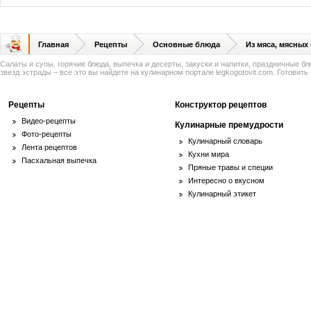
Главная
Рецепты
Основные блюда
Из мяса, мясных
Салаты и супы, горячие блюда, выпечка и десерты, закуски и напитки, праздничные б
звезд эстрады – все это вы найдете на кулинарном портале legkogotovit.com. Готовить -
Рецепты
Конструктор рецептов
Видео-рецепты
Кулинарные премудрости
Фото-рецепты
Кулинарный словарь
Лента рецептов
Кухни мира
Пасхальная выпечка
Пряные травы и специи
Интересно о вкусном
Кулинарный этикет