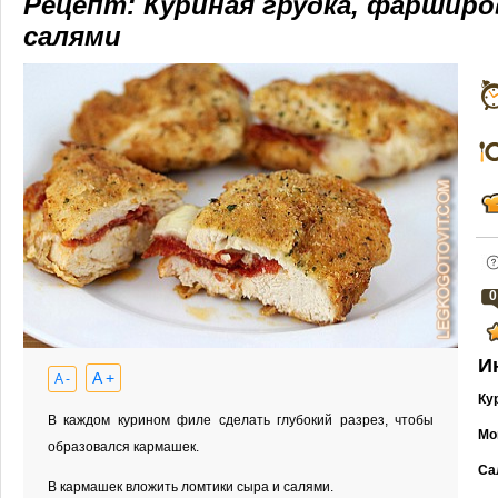
Рецепт: Куриная грудка, фаршир
салями
0
И
A +
A -
Ку
В каждом курином филе сделать глубокий разрез, чтобы
Мо
образовался кармашек.
Са
В кармашек вложить ломтики сыра и салями.