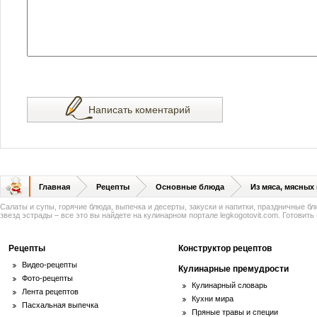
Написать коментарий
Главная
Рецепты
Основные блюда
Из мяса, мясных
Салаты и супы, горячие блюда, выпечка и десерты, закуски и напитки, праздничные б
звезд эстрады – все это вы найдете на кулинарном портале legkogotovit.com. Готовить -
Рецепты
Конструктор рецептов
Видео-рецепты
Кулинарные премудрости
Фото-рецепты
Кулинарный словарь
Лента рецептов
Кухни мира
Пасхальная выпечка
Пряные травы и специи