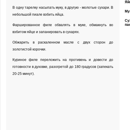
Яй
В одну тарелку насыпать муку, в другую - молотые сухари. В
Му
небольшой пиале взбить яйца.
Су
па
Фаршированное филе обвалять в муке, обмакнуть во
взбитом яйце и запанировать в сухарях.
Обжарить в раскаленном масле с двух сторон до
золотистой корочки.
Куриное филе переложить на противень и довести до
готовности в духовке, разогретой до 180 градусов (запекать
20-25 минут).