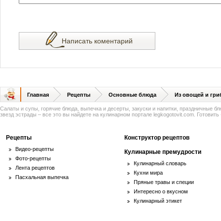
Написать коментарий
Главная
Рецепты
Основные блюда
Из овощей и гри
Салаты и супы, горячие блюда, выпечка и десерты, закуски и напитки, праздничные б
звезд эстрады – все это вы найдете на кулинарном портале legkogotovit.com. Готовить -
Рецепты
Конструктор рецептов
Видео-рецепты
Кулинарные премудрости
Фото-рецепты
Кулинарный словарь
Лента рецептов
Кухни мира
Пасхальная выпечка
Пряные травы и специи
Интересно о вкусном
Кулинарный этикет