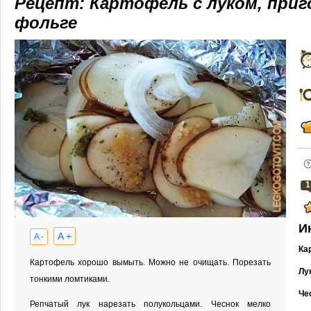
Рецепт: Картофель с луком, при
фольге
1
И
A +
A -
Ка
Картофель хорошо вымыть. Можно не очищать. Порезать
Лу
тонкими ломтиками.
Че
Репчатый лук нарезать полукольцами. Чеснок мелко