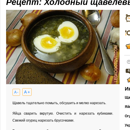
Рецепт: Холодный щавелев
4
И
A +
A -
Ща
Щавель тщательно помыть, обсушить и мелко нарезать.
Яй
Яйца сварить вкрутую. Очистить и нарезать кубиками.
Ог
Свежий огурец нарезать брусочками.
Ук