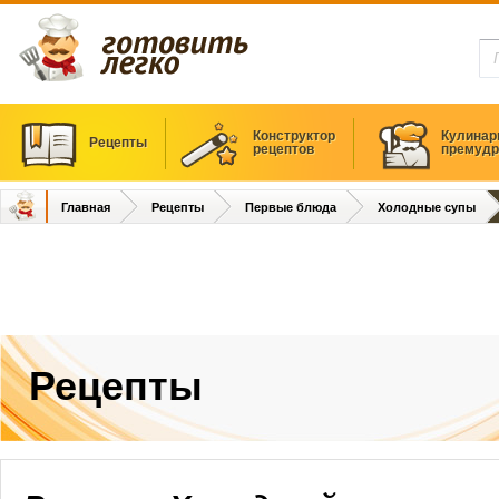
Конструктор
Кулинар
Рецепты
рецептов
премудр
Главная
Рецепты
Первые блюда
Холодные супы
Рецепты