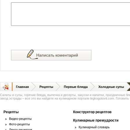
Написать коментарий
Главная
Рецепты
Первые блюда
Холодные супы
Салаты и супы, горячие блюда, выпечка и десерты, закуски и напитки, праздничные б
звезд эстрады – все это вы найдете на кулинарном портале legkogotovit.com. Готовить -
Рецепты
Конструктор рецептов
Видео-рецепты
Кулинарные премудрости
Фото-рецепты
Кулинарный словарь
Лента рецептов