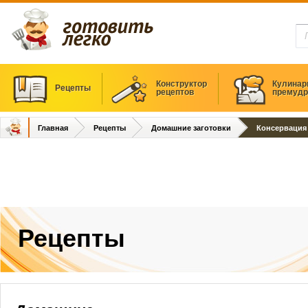
Конструктор
Кулинар
Рецепты
рецептов
премудр
Главная
Рецепты
Домашние заготовки
Консервация
Рецепты