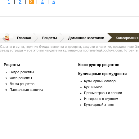
1
|
2
|
3
|
4
|
5
Главная
Рецепты
Домашние заготовки
Консервация
Салаты и супы, горячие блюда, выпечка и десерты, закуски и напитки, праздничные б
звезд эстрады – все это вы найдете на кулинарном портале legkogotovit.com. Готовить -
Рецепты
Конструктор рецептов
Видео-рецепты
Кулинарные премудрости
Фото-рецепты
Кулинарный словарь
Лента рецептов
Кухни мира
Пасхальная выпечка
Пряные травы и специи
Интересно о вкусном
Кулинарный этикет