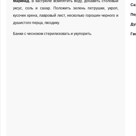
Маринад.
В кастрюле вскипятить воду, добавить столовый
Са
уксус, соль и сахар. Положить зелень петрушки, укроп,
Пе
кусочек хрена, лавровый лист, несколько горошин черного и
душистого перца, гвоздику.
Ду
Банки с чесноком стерилизовать и укупорить.
Гв