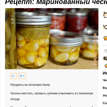
Рецепт: Маринованный чес
3
И
A +
A -
Че
Продукты на литровую банку.
Во
Чеснок очистить, промыть зубчики и выложить в стеклянную
Ук
посуду.
Со