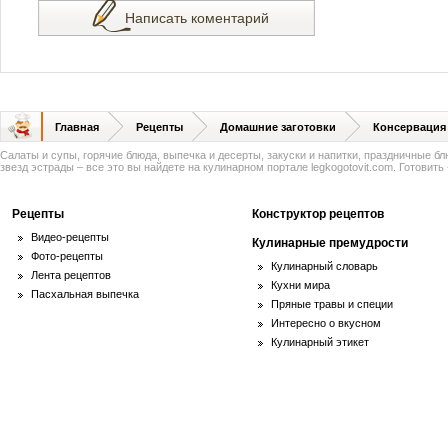
Написать коментарий
Главная
Рецепты
Домашние заготовки
Консервация
Салаты и супы, горячие блюда, выпечка и десерты, закуски и напитки, праздничные б
звезд эстрады – все это вы найдете на кулинарном портале legkogotovit.com. Готовить -
Рецепты
Конструктор рецептов
Видео-рецепты
Кулинарные премудрости
Фото-рецепты
Кулинарный словарь
Лента рецептов
Кухни мира
Пасхальная выпечка
Пряные травы и специи
Интересно о вкусном
Кулинарный этикет