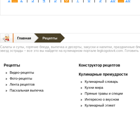
1
...
2
|
3
|
4
|
5
|
6
|
7
|
8
|
9
|
10
...
16
Главная
Рецепты
Салаты и супы, горячие блюда, выпечка и десерты, закуски и напитки, праздничные б
звезд эстрады – все это вы найдете на кулинарном портале legkogotovit.com. Готовить -
Рецепты
Конструктор рецептов
Видео-рецепты
Кулинарные премудрости
Фото-рецепты
Кулинарный словарь
Лента рецептов
Кухни мира
Пасхальная выпечка
Пряные травы и специи
Интересно о вкусном
Кулинарный этикет