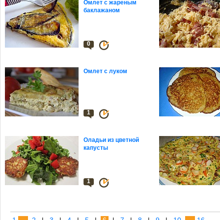
Омлет с жареным
баклажаном
0
Омлет с луком
1
Оладьи из цветной
капусты
1