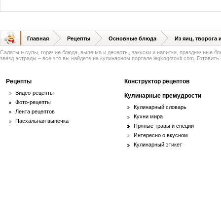
Главная
Рецепты
Основные блюда
Из яиц, творога
Салаты и супы, горячие блюда, выпечка и десерты, закуски и напитки, праздничные б
звезд эстрады – все это вы найдете на кулинарном портале legkogotovit.com. Готовить -
Рецепты
Конструктор рецептов
Видео-рецепты
Кулинарные премудрости
Фото-рецепты
Кулинарный словарь
Лента рецептов
Кухни мира
Пасхальная выпечка
Пряные травы и специи
Интересно о вкусном
Кулинарный этикет