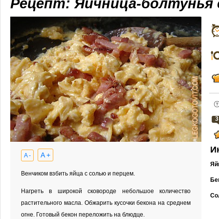
Рецепт: Яичница-болтунья 
3
И
A +
A -
Яй
Венчиком взбить яйца с солью и перцем.
Бе
Нагреть в широкой сковороде небольшое количество
Со
растительного масла. Обжарить кусочки бекона на среднем
огне. Готовый бекон переложить на блюдце.