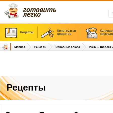
Конструктор
Кулинар
Рецепты
рецептов
премудр
Главная
Рецепты
Основные блюда
Из яиц, творога
Рецепты